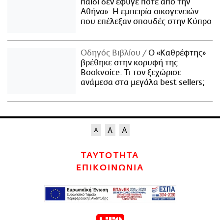
παιδί δεν έφυγε ποτέ από την
Αθήνα»: Η εμπειρία οικογενειών
που επέλεξαν σπουδές στην Κύπρο
Οδηγός Βιβλίου
Ο «Καθρέφτης»
βρέθηκε στην κορυφή της
Bookvoice. Τι τον ξεχώρισε
ανάμεσα στα μεγάλα best sellers;
ΤΑΥΤΟΤΗΤΑ
ΕΠΙΚΟΙΝΩΝΙΑ