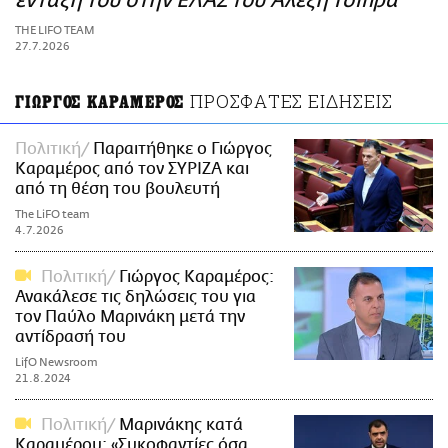
ένταξή του στην ΕΛΑΣ του Αλέξη Τσίπρα
ΑΜΠΑ
THE LIFO TEAM
PRINT
27.7.2026
ΠΡΟΣΦΑΤΕΣ ΕΙΔΗΣΕΙΣ
ΓΙΩΡΓΟΣ ΚΑΡΑΜΕΡΟΣ
Πολιτική
Παραιτήθηκε ο Γιώργος
Καραμέρος από τον ΣΥΡΙΖΑ και
από τη θέση του βουλευτή
The LiFO team
4.7.2026
Πολιτική
Γιώργος Καραμέρος:
Ανακάλεσε τις δηλώσεις του για
τον Παύλο Μαρινάκη μετά την
αντίδρασή του
LifO Newsroom
21.8.2024
Πολιτική
Μαρινάκης κατά
Καραμέρου: «Συκοφαντίες όσα