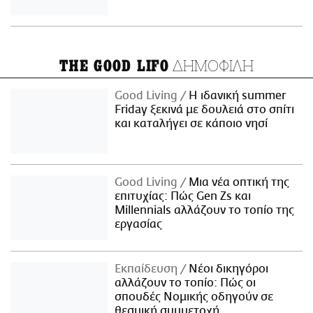
ΔΗΜΟΦΙΛΗ
THE GOOD LIFO
Good Living
Η ιδανική summer
Friday ξεκινά με δουλειά στο σπίτι
και καταλήγει σε κάποιο νησί
Good Living
Μια νέα οπτική της
επιτυχίας: Πώς Gen Zs και
Millennials αλλάζουν το τοπίο της
εργασίας
Εκπαίδευση
Νέοι δικηγόροι
αλλάζουν το τοπίο: Πώς οι
σπουδές Νομικής οδηγούν σε
θεσμική συμμετοχή