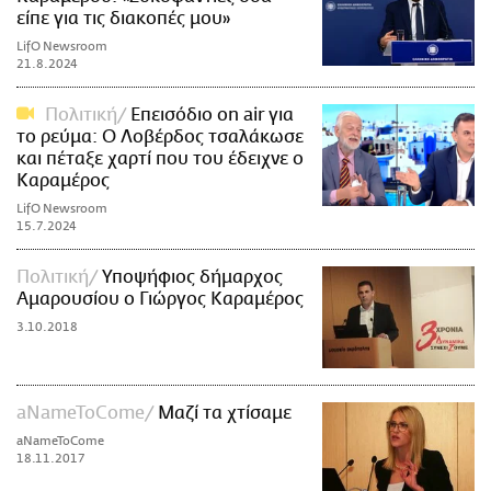
είπε για τις διακοπές μου»
LifO Newsroom
21.8.2024
Πολιτική
Επεισόδιο on air για
το ρεύμα: Ο Λοβέρδος τσαλάκωσε
και πέταξε χαρτί που του έδειχνε ο
Καραμέρος
LifO Newsroom
15.7.2024
Πολιτική
Υποψήφιος δήμαρχος
Αμαρουσίου ο Γιώργος Καραμέρος
3.10.2018
aNameToCome
Μαζί τα χτίσαμε
aNameToCome
18.11.2017