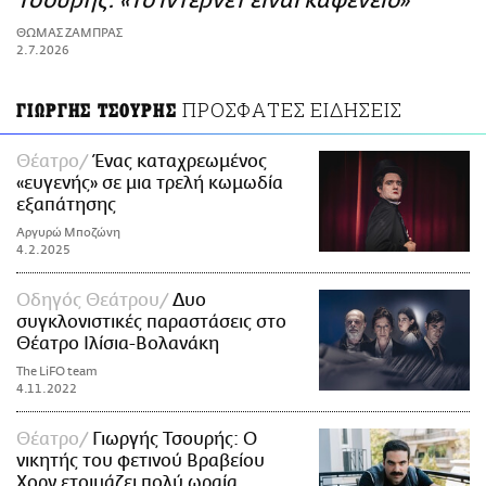
Τσουρής: «Το ίντερνετ είναι καφενείο»
ΑΜΠΑ
ΘΩΜΑΣ ΖΑΜΠΡΑΣ
PRINT
2.7.2026
ΠΡΟΣΦΑΤΕΣ ΕΙΔΗΣΕΙΣ
ΓΙΩΡΓΗΣ ΤΣΟΥΡΗΣ
Θέατρο
Ένας καταχρεωμένος
«ευγενής» σε μια τρελή κωμωδία
εξαπάτησης
Αργυρώ Μποζώνη
4.2.2025
Οδηγός Θεάτρου
Δυο
συγκλονιστικές παραστάσεις στο
Θέατρο Ιλίσια-Βολανάκη
The LiFO team
4.11.2022
Θέατρο
Γιωργής Τσουρής: Ο
νικητής του φετινού Βραβείου
Χορν ετοιμάζει πολύ ωραία