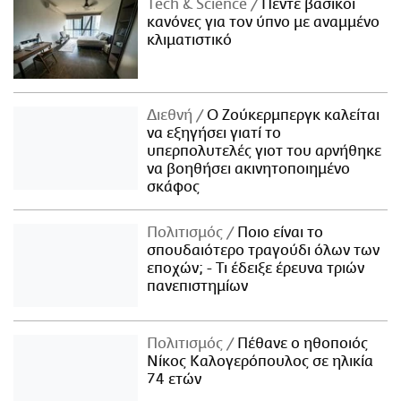
Τech & Science
Πέντε βασικοί
κανόνες για τον ύπνο με αναμμένο
κλιματιστικό
Διεθνή
Ο Ζούκερμπεργκ καλείται
να εξηγήσει γιατί το
υπερπολυτελές γιοτ του αρνήθηκε
να βοηθήσει ακινητοποιημένο
σκάφος
Πολιτισμός
Ποιο είναι το
σπουδαιότερο τραγούδι όλων των
εποχών; - Τι έδειξε έρευνα τριών
πανεπιστημίων
Πολιτισμός
Πέθανε ο ηθοποιός
Νίκος Καλογερόπουλος σε ηλικία
74 ετών