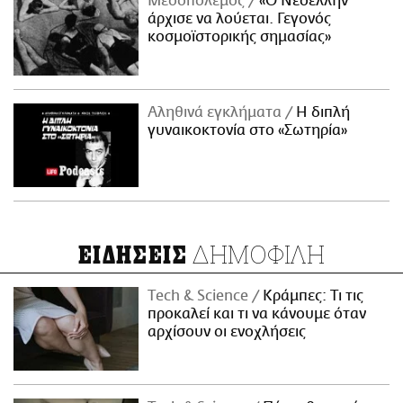
Μεσοπόλεμος
«Ο Νεοέλλην
άρχισε να λούεται. Γεγονός
κοσμοϊστορικής σημασίας»
Αληθινά εγκλήματα
Η διπλή
γυναικοκτονία στο «Σωτηρία»
ΔΗΜΟΦΙΛΗ
ΕΙΔΗΣΕΙΣ
Τech & Science
Κράμπες: Τι τις
προκαλεί και τι να κάνουμε όταν
αρχίσουν οι ενοχλήσεις