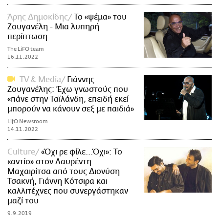
Άρης Δημοκίδης
Το «ψέμα» του
Ζουγανέλη - Μια λυπηρή
περίπτωση
The LiFO team
16.11.2022
TV & Media
Γιάννης
Ζουγανέλης: Έχω γνωστούς που
«πάνε στην Ταϊλάνδη, επειδή εκεί
μπορούν να κάνουν σεξ με παιδιά»
LifO Newsroom
14.11.2022
Culture
«Όχι ρε φίλε...Όχι»: Το
«αντίο» στον Λαυρέντη
Μαχαιρίτσα από τους Διονύση
Τσακνή, Γιάννη Κότσιρα και
καλλιτέχνες που συνεργάστηκαν
μαζί του
9.9.2019