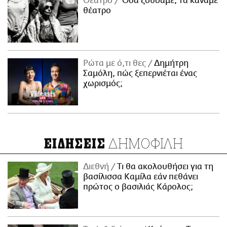
Θέατρο
Όσα ζούσαμε, τα κάναμε
θέατρο
Ρώτα με ό,τι θες
Δημήτρη
Σαμόλη, πώς ξεπερνιέται ένας
χωρισμός;
ΔΗΜΟΦΙΛΗ
ΕΙΔΗΣΕΙΣ
Διεθνή
Τι θα ακολουθήσει για τη
βασίλισσα Καμίλα εάν πεθάνει
πρώτος ο βασιλιάς Κάρολος;