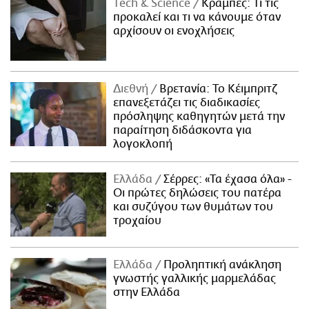
Τech & Science
Κράμπες: Τι τις
προκαλεί και τι να κάνουμε όταν
αρχίσουν οι ενοχλήσεις
Διεθνή
Βρετανία: Το Κέιμπριτζ
επανεξετάζει τις διαδικασίες
πρόσληψης καθηγητών μετά την
παραίτηση διδάσκοντα για
λογοκλοπή
Ελλάδα
Σέρρες: «Τα έχασα όλα» -
Οι πρώτες δηλώσεις του πατέρα
και συζύγου των θυμάτων του
τροχαίου
Ελλάδα
Προληπτική ανάκληση
γνωστής γαλλικής μαρμελάδας
στην Ελλάδα