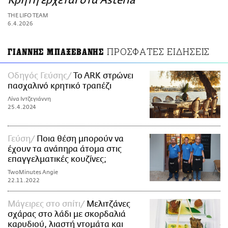
Κρήτη έρχεται στα Asteria
ΑΜΠΑ
THE LIFO TEAM
PRINT
6.4.2026
ΠΡΟΣΦΑΤΕΣ ΕΙΔΗΣΕΙΣ
ΓΙΑΝΝΗΣ ΜΠΑΞΕΒΑΝΗΣ
Οδηγός Γεύσης
To ARK στρώνει
πασχαλινό κρητικό τραπέζι
Λίνα Ιντζεγιάννη
25.4.2024
Γεύση
Ποια θέση μπορούν να
έχουν τα ανάπηρα άτομα στις
επαγγελματικές κουζίνες;
TwoMinutes Angie
22.11.2022
Μάγειρες στο σπίτι
Μελιτζάνες
σχάρας στο λάδι με σκορδαλιά
καρυδιού, λιαστή ντομάτα και