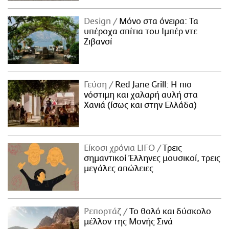
Design
Μόνο στα όνειρα: Τα
υπέροχα σπίτια του Ιμπέρ ντε
Ζιβανσί
Γεύση
Red Jane Grill: Η πιο
νόστιμη και χαλαρή αυλή στα
Χανιά (ίσως και στην Ελλάδα)
Είκοσι χρόνια LIFO
Tρεις
σημαντικοί Έλληνες μουσικοί, τρεις
μεγάλες απώλειες
Ρεπορτάζ
Το θολό και δύσκολο
μέλλον της Μονής Σινά