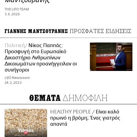
Μαντζουράνης
ΑΜΠΑ
THE LIFO TEAM
PRINT
3.6.2026
ΠΡΟΣΦΑΤΕΣ ΕΙΔΗΣΕΙΣ
ΓΙΑΝΝΗΣ ΜΑΝΤΖΟΥΡΑΝΗΣ
Πολιτική
Νίκος Παππάς:
Προσφυγή στο Ευρωπαϊκό
Δικαστήριο Ανθρωπίνων
Δικαιωμάτων προανήγγειλαν οι
συνήγοροι
LifO Newsroom
24.2.2023
ΔΗΜΟΦΙΛΗ
ΘΕΜΑΤΑ
HEALTHY PEOPLE
Είναι καλό
πρωινό η βρόμη; Ένας γιατρός
απαντά