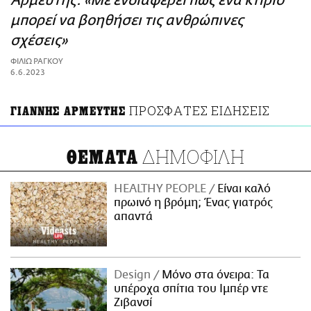
Αρμεύτης: «Με ενδιαφέρει πώς ένα κτίριο
ΑΜΠΑ
μπορεί να βοηθήσει τις ανθρώπινες
PRINT
σχέσεις»
ΦΙΛΙΩ ΡΑΓΚΟΥ
6.6.2023
ΠΡΟΣΦΑΤΕΣ ΕΙΔΗΣΕΙΣ
ΓΙΑΝΝΗΣ ΑΡΜΕΥΤΗΣ
ΔΗΜΟΦΙΛΗ
ΘΕΜΑΤΑ
HEALTHY PEOPLE
Είναι καλό
πρωινό η βρόμη; Ένας γιατρός
απαντά
Design
Μόνο στα όνειρα: Τα
υπέροχα σπίτια του Ιμπέρ ντε
Ζιβανσί