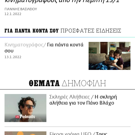
κινηματογράφους από την Πέμπτη 13/1
ΑΜΠΑ
ΓΙΑΝΝΗΣ ΒΑΣΙΛΕΙΟΥ
PRINT
12.1.2022
ΠΡΟΣΦΑΤΕΣ ΕΙΔΗΣΕΙΣ
ΓΙΑ ΠΑΝΤΑ ΚΟΝΤΑ ΣΟΥ
Κινηματογράφος
Για πάντα κοντά
σου
13.1.2022
ΔΗΜΟΦΙΛΗ
ΘΕΜΑΤΑ
Σκληρές Αλήθειες
H σκληρή
αλήθεια για τον Πάνο Βλάχο
Είκοσι χρόνια LIFO
Tρεις