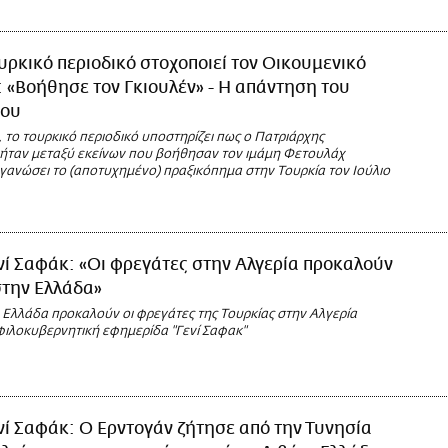
υρκικό περιοδικό στοχοποιεί τον Οικουμενικό
 «Βοήθησε τον Γκιουλέν» - Η απάντηση του
ίου
το τουρκικό περιοδικό υποστηρίζει πως ο Πατριάρχης
ήταν μεταξύ εκείνων που βοήθησαν τον ιμάμη Φετουλάχ
γανώσει το (αποτυχημένο) πραξικόπημα στην Τουρκία τον Ιούλιο
νί Σαφάκ: «Οι φρεγάτες στην Αλγερία προκαλούν
στην Ελλάδα»
 Ελλάδα προκαλούν οι φρεγάτες της Τουρκίας στην Αλγερία
φιλοκυβερνητική εφημερίδα "Γενί Σαφακ"
νί Σαφάκ: Ο Ερντογάν ζήτησε από την Τυνησία