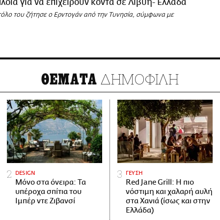
πλοία για να επιχειρούν κοντά σε Λιβύη- Ελλάδα
στόλο του ζήτησε ο Ερντογάν από την Τυνησία, σύμφωνα με
ΔΗΜΟΦΙΛΗ
ΘΕΜΑΤΑ
DESIGN
ΓΕΥΣΗ
Μόνο στα όνειρα: Τα
Red Jane Grill: Η πιο
υπέροχα σπίτια του
νόστιμη και χαλαρή αυλή
Ιμπέρ ντε Ζιβανσί
στα Χανιά (ίσως και στην
Ελλάδα)