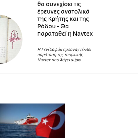
θα συνεχίσει τις
έρευνες ανατολικά
της Κρήτης και της
Ρόδου - Θα
παραταθεί η Navtex
H Γενί Σαφάκ προαναγγέλλει
παράταση της τουρκικής
Navtex που λήγει αύριο.