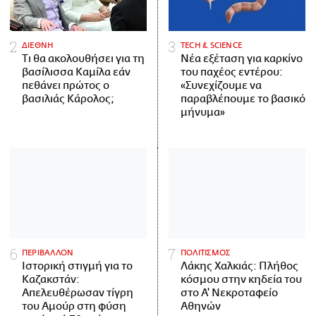
ΔΙΕΘΝΗ
ΤECH & SCIENCE
Τι θα ακολουθήσει για τη
Νέα εξέταση για καρκίνο
βασίλισσα Καμίλα εάν
του παχέος εντέρου:
πεθάνει πρώτος ο
«Συνεχίζουμε να
βασιλιάς Κάρολος;
παραβλέπουμε το βασικό
μήνυμα»
ΠΕΡΙΒΑΛΛΟΝ
ΠΟΛΙΤΙΣΜΟΣ
Ιστορική στιγμή για το
Λάκης Χαλκιάς: Πλήθος
Καζακστάν:
κόσμου στην κηδεία του
Απελευθέρωσαν τίγρη
στο Α' Νεκροταφείο
του Αμούρ στη φύση
Αθηνών