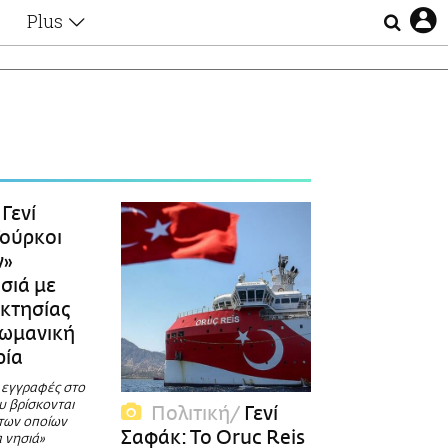
Plus
Θέματα
Συνεντεύξεις
Videos
τα
Αφιερώματα
Ζώδια
Εξομολογήσεις
Blogs
η
Γενί
Οι Αθηναίοι
Τούρκοι
Απώλειες
ν»
Lgbtqi+
σιά με
Επιλογές
οκτησίας
θωμανική
ρία
 εγγραφές στο
υ βρίσκονται
Πολιτική
Γενί
 των οποίων
Σαφάκ: Το Oruc Reis
 νησιά»