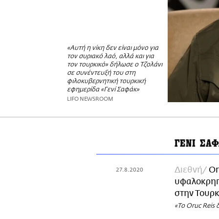
«Αυτή η νίκη δεν είναι μόνο για
τον συριακό λαό, αλλά και για
τον τουρκικό» δήλωσε ο Τζολάνι
σε συνέντευξή του στη
φιλοκυβερνητική τουρκική
εφημερίδα «Γενί Σαφάκ»
LIFO NEWSROOM
ΓΕΝΙ ΣΑ
Διεθνή
Or
27.8.2020
υφαλοκρηπί
στην Τουρκ
«Το Oruc Reis 