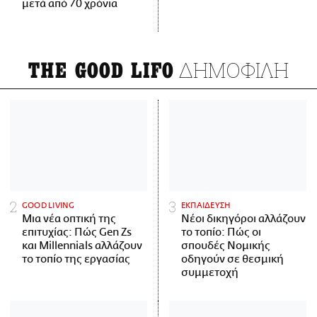
μετά από 70 χρόνια
ΔΗΜΟΦΙΛΗ
THE GOOD LIFO
GOOD LIVING
ΕΚΠΑΙΔΕΥΣΗ
Μια νέα οπτική της
Νέοι δικηγόροι αλλάζουν
επιτυχίας: Πώς Gen Zs
το τοπίο: Πώς οι
και Millennials αλλάζουν
σπουδές Νομικής
το τοπίο της εργασίας
οδηγούν σε θεσμική
συμμετοχή