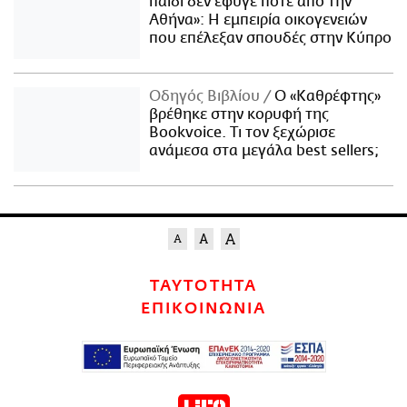
παιδί δεν έφυγε ποτέ από την
Αθήνα»: Η εμπειρία οικογενειών
που επέλεξαν σπουδές στην Κύπρο
Οδηγός Βιβλίου
Ο «Καθρέφτης»
βρέθηκε στην κορυφή της
Bookvoice. Τι τον ξεχώρισε
ανάμεσα στα μεγάλα best sellers;
ΤΑΥΤΟΤΗΤΑ
ΕΠΙΚΟΙΝΩΝΙΑ