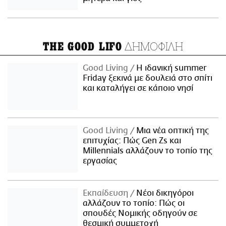
ΔΗΜΟΦΙΛΗ
THE GOOD LIFO
Good Living
Η ιδανική summer
Friday ξεκινά με δουλειά στο σπίτι
και καταλήγει σε κάποιο νησί
Good Living
Μια νέα οπτική της
επιτυχίας: Πώς Gen Zs και
Millennials αλλάζουν το τοπίο της
εργασίας
Εκπαίδευση
Νέοι δικηγόροι
αλλάζουν το τοπίο: Πώς οι
σπουδές Νομικής οδηγούν σε
θεσμική συμμετοχή