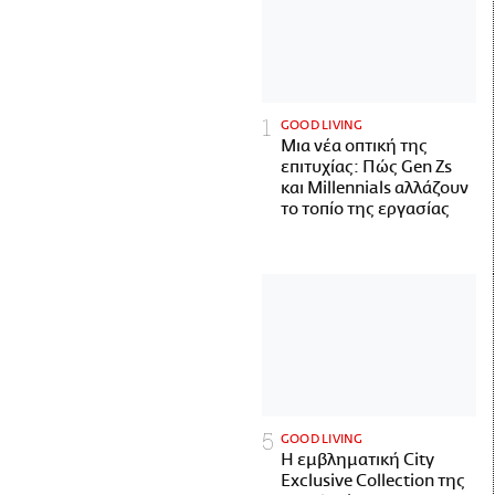
GOOD LIVING
Μια νέα οπτική της
επιτυχίας: Πώς Gen Zs
και Millennials αλλάζουν
το τοπίο της εργασίας
GOOD LIVING
Η εμβληματική City
Exclusive Collection της