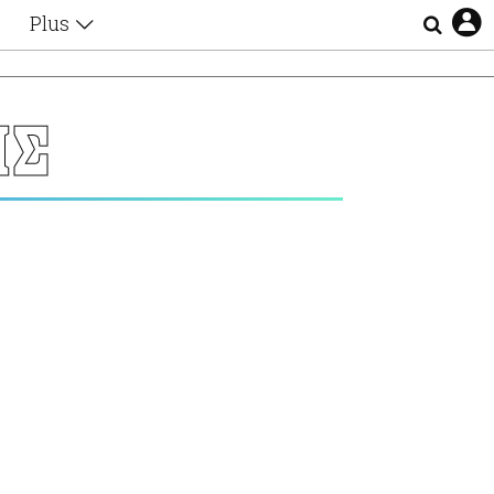
Plus
Θέματα
Συνεντεύξεις
Videos
ΗΣ
τα
Αφιερώματα
Ζώδια
Εξομολογήσεις
Blogs
η
Οι Αθηναίοι
Απώλειες
Lgbtqi+
Επιλογές