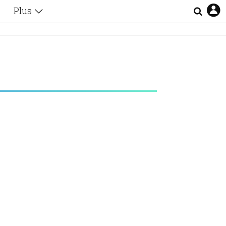
Plus
Θέματα
Συνεντεύξεις
Videos
τα
Αφιερώματα
Ζώδια
Εξομολογήσεις
Blogs
η
Οι Αθηναίοι
Απώλειες
Lgbtqi+
Επιλογές