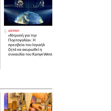
ΔΙΕΘΝΗ
«Ντροπή για την
Πορτογαλία»: Η
πρεσβεία του Ισραήλ
ζητά να ακυρωθεί η
συναυλία του Kanye West