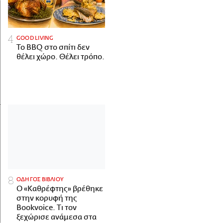
GOOD LIVING
Το BBQ στο σπίτι δεν
θέλει χώρο. Θέλει τρόπο.
ΟΔΗΓΟΣ ΒΙΒΛΙΟΥ
Ο «Καθρέφτης» βρέθηκε
στην κορυφή της
Bookvoice. Τι τον
ξεχώρισε ανάμεσα στα