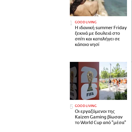
GOOD LIVING
Η ιδανική summer Friday
ξεκινά με δουλειά στο
σπίτι και καταλήγει σε
κάποιο νησί
GOOD LIVING
Οι εργαζόμενοι της
Kaizen Gaming βίωσαν
το World Cup από "μέσα"