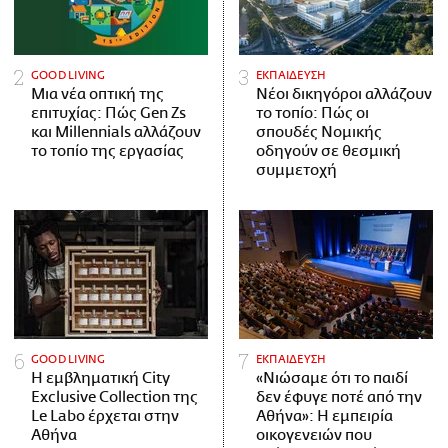
GOOD LIVING
ΕΚΠΑΙΔΕΥΣΗ
Μια νέα οπτική της
Νέοι δικηγόροι αλλάζουν
επιτυχίας: Πώς Gen Zs
το τοπίο: Πώς οι
και Millennials αλλάζουν
σπουδές Νομικής
το τοπίο της εργασίας
οδηγούν σε θεσμική
συμμετοχή
GOOD LIVING
ΕΚΠΑΙΔΕΥΣΗ
Η εμβληματική City
«Νιώσαμε ότι το παιδί
Exclusive Collection της
δεν έφυγε ποτέ από την
Le Labo έρχεται στην
Αθήνα»: Η εμπειρία
Αθήνα
οικογενειών που