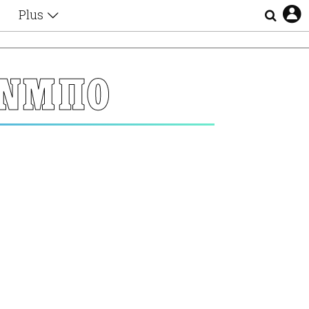
Plus
Θέματα
Συνεντεύξεις
Videos
ΥΝΜΠΟ
τα
Αφιερώματα
Ζώδια
Εξομολογήσεις
Blogs
η
Οι Αθηναίοι
Απώλειες
Lgbtqi+
Επιλογές