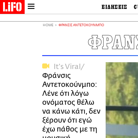
ΕΙΔΗΣΕΙΣ
C
LIFO SHOP
Ελλάδα
Ο
Διεθνή
Μ
NEWSLETTER
HOME
ΦΡΑΝΣΙΣ ΑΝΤΕΤΟΚΟΥΝΜΠΟ
Πολιτική
Θ
ΜΙΚΡΟΠΡΑΓΜΑΤΑ
ΦΡΑΝ
Οικονομία
Ει
THE GOOD LIFO
Πολιτισμός
Βι
LIFOLAND
Αθλητισμός
Αρ
CITY GUIDE
& 
Περιβάλλον
It's Viral
D
ΑΜΠΑ
TV & Media
Φ
Φράνσις
PRINT
Tech &
Science
Αντετοκούνμπο:
European Lifo
Λένε ότι λόγω
ονόματος θέλω
να κάνω κάτι, δεν
ξέρουν ότι εγώ
έχω πάθος με τη