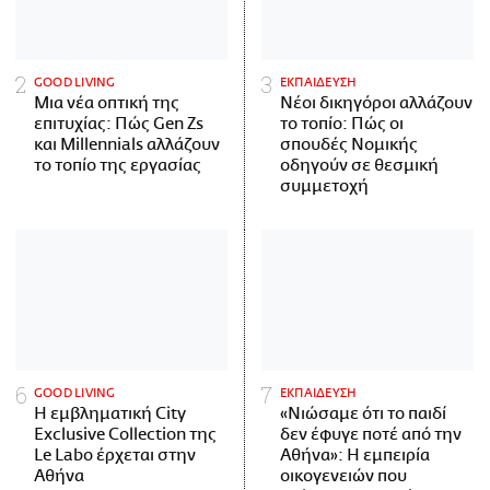
GOOD LIVING
ΕΚΠΑΙΔΕΥΣΗ
Μια νέα οπτική της
Νέοι δικηγόροι αλλάζουν
επιτυχίας: Πώς Gen Zs
το τοπίο: Πώς οι
και Millennials αλλάζουν
σπουδές Νομικής
το τοπίο της εργασίας
οδηγούν σε θεσμική
συμμετοχή
GOOD LIVING
ΕΚΠΑΙΔΕΥΣΗ
Η εμβληματική City
«Νιώσαμε ότι το παιδί
Exclusive Collection της
δεν έφυγε ποτέ από την
Le Labo έρχεται στην
Αθήνα»: Η εμπειρία
Αθήνα
οικογενειών που