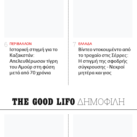
ΠΕΡΙΒΑΛΛΟΝ
ΕΛΛΑΔΑ
Ιστορική στιγμή για το
Βίντεο ντοκουμέντο από
Καζακστάν:
το τροχαίο στις Σέρρες:
Απελευθέρωσαν τίγρη
Η στιγμή της σφοδρής
του Αμούρ στη φύση
σύγκρουσης - Νεκροί
μετά από 70 χρόνια
μητέρα και γιος
ΔΗΜΟΦΙΛΗ
THE GOOD LIFO