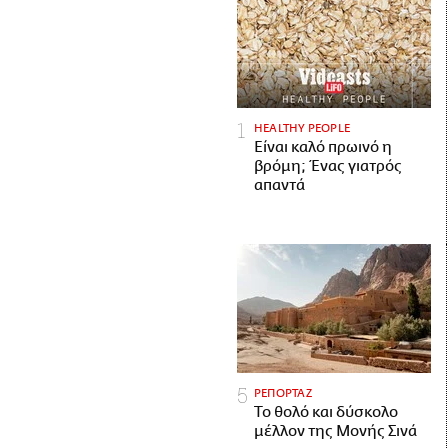
HEALTHY PEOPLE
Είναι καλό πρωινό η
βρόμη; Ένας γιατρός
απαντά
ΡΕΠΟΡΤΑΖ
Το θολό και δύσκολο
μέλλον της Μονής Σινά