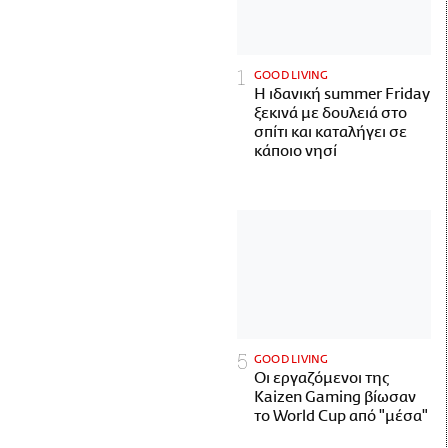
GOOD LIVING
Η ιδανική summer Friday
ξεκινά με δουλειά στο
σπίτι και καταλήγει σε
κάποιο νησί
GOOD LIVING
Οι εργαζόμενοι της
Kaizen Gaming βίωσαν
το World Cup από "μέσα"