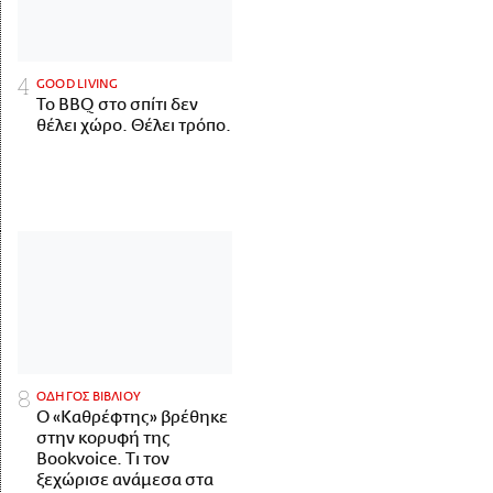
GOOD LIVING
Το BBQ στο σπίτι δεν
θέλει χώρο. Θέλει τρόπο.
ΟΔΗΓΟΣ ΒΙΒΛΙΟΥ
Ο «Καθρέφτης» βρέθηκε
στην κορυφή της
Bookvoice. Τι τον
ξεχώρισε ανάμεσα στα