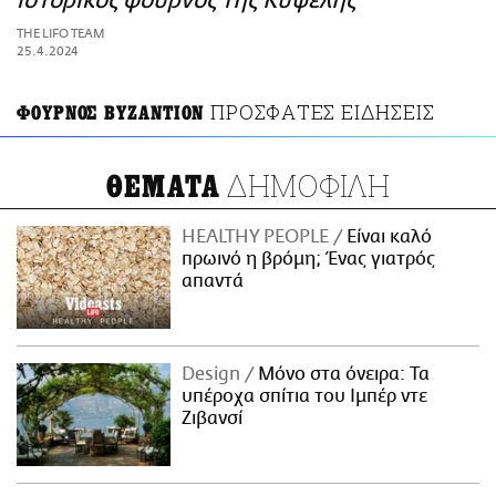
ιστορικός φούρνος της Κυψέλης
ΑΜΠΑ
THE LIFO TEAM
PRINT
25.4.2024
ΠΡΟΣΦΑΤΕΣ ΕΙΔΗΣΕΙΣ
ΦΟΥΡΝΟΣ ΒΥΖΑΝΤΙΟΝ
ΔΗΜΟΦΙΛΗ
ΘΕΜΑΤΑ
HEALTHY PEOPLE
Είναι καλό
πρωινό η βρόμη; Ένας γιατρός
απαντά
Design
Μόνο στα όνειρα: Τα
υπέροχα σπίτια του Ιμπέρ ντε
Ζιβανσί