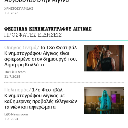
Αυγούστου στην Αίγινα
ΑΜΠΑ
ΧΡΗΣΤΟΣ ΠΑΡΙΔΗΣ
PRINT
1.8.2026
ΦΕΣΤΙΒΑΛ ΚΙΝΗΜΑΤΟΓΡΑΦΟΥ ΑΙΓΙΝΑΣ
ΠΡΟΣΦΑΤΕΣ ΕΙΔΗΣΕΙΣ
Οδηγός Σινεμά
Το 18ο Φεστιβάλ
Κινηματογράφου Αίγινας είναι
αφιερωμένο στον δημιουργό του,
Δημήτρη Κολλάτο
The LiFO team
31.7.2025
Πολιτισμός
17ο Φεστιβάλ
Κινηματογράφου Αίγινας με
καθημερινές προβολές ελληνικών
ταινιών και αφιερώματα
LifO Newsroom
1.8.2024