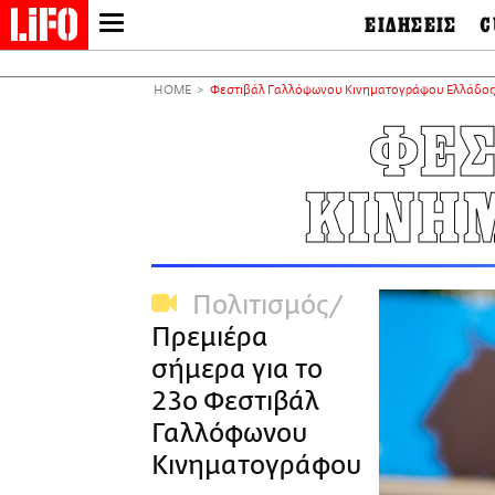
ΕΙΔΗΣΕΙΣ
C
LIFO SHOP
Ελλάδα
Ο
Διεθνή
Μ
NEWSLETTER
HOME
Φεστιβάλ Γαλλόφωνου Κινηματογράφου Ελλάδος
Πολιτική
Θ
ΜΙΚΡΟΠΡΑΓΜΑΤΑ
ΦΕΣ
Οικονομία
Ει
THE GOOD LIFO
Πολιτισμός
Βι
LIFOLAND
ΚΙΝΗ
Αθλητισμός
Αρ
CITY GUIDE
& 
Περιβάλλον
D
ΑΜΠΑ
TV & Media
Φ
PRINT
Tech &
Science
Πολιτισμός
European Lifo
Πρεμιέρα
σήμερα για το
23ο Φεστιβάλ
Γαλλόφωνου
Κινηματογράφου