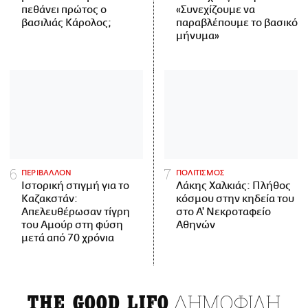
πεθάνει πρώτος ο
«Συνεχίζουμε να
βασιλιάς Κάρολος;
παραβλέπουμε το βασικό
μήνυμα»
ΠΕΡΙΒΑΛΛΟΝ
ΠΟΛΙΤΙΣΜΟΣ
Ιστορική στιγμή για το
Λάκης Χαλκιάς: Πλήθος
Καζακστάν:
κόσμου στην κηδεία του
Απελευθέρωσαν τίγρη
στο Α' Νεκροταφείο
του Αμούρ στη φύση
Αθηνών
μετά από 70 χρόνια
ΔΗΜΟΦΙΛΗ
THE GOOD LIFO