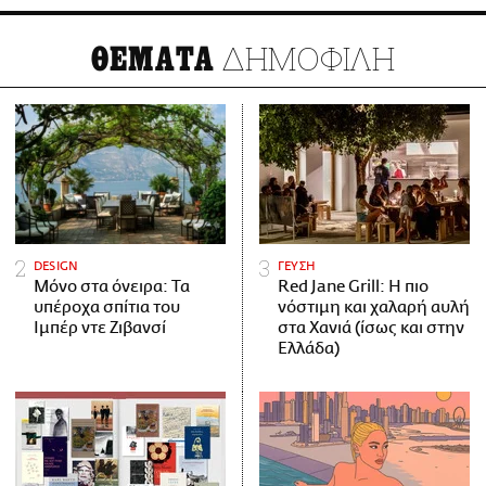
ΔΗΜΟΦΙΛΗ
ΘΕΜΑΤΑ
DESIGN
ΓΕΥΣΗ
Μόνο στα όνειρα: Τα
Red Jane Grill: Η πιο
υπέροχα σπίτια του
νόστιμη και χαλαρή αυλή
Ιμπέρ ντε Ζιβανσί
στα Χανιά (ίσως και στην
Ελλάδα)