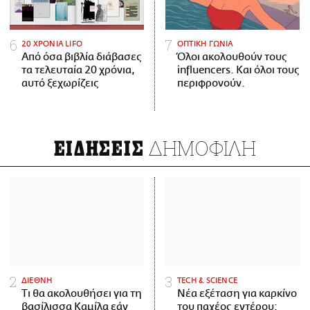
20 ΧΡΟΝΙΑ LIFO
ΟΠΤΙΚΗ ΓΩΝΙΑ
Από όσα βιβλία διάβασες
Όλοι ακολουθούν τους
τα τελευταία 20 χρόνια,
influencers. Και όλοι τους
αυτό ξεχωρίζεις
περιφρονούν.
ΔΗΜΟΦΙΛΗ
ΕΙΔΗΣΕΙΣ
ΔΙΕΘΝΗ
ΤECH & SCIENCE
Τι θα ακολουθήσει για τη
Νέα εξέταση για καρκίνο
βασίλισσα Καμίλα εάν
του παχέος εντέρου: