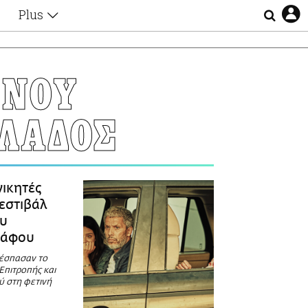
Plus
Θέματα
Συνεντεύξεις
Videos
ΩΝΟΥ
τα
Αφιερώματα
Ζώδια
ΛΑΔΟΣ
Εξομολογήσεις
Blogs
η
Οι Αθηναίοι
Απώλειες
Lgbtqi+
νικητές
Επιλογές
εστιβάλ
υ
ράφου
πέσπασαν το
 Επιτροπής και
ύ στη φετινή