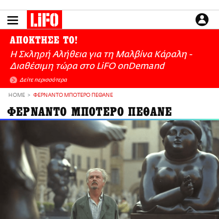
Παράκαμψη
προς
το
ΕΙΔΗΣΕΙΣ
κυρίως
ΑΠΟΚΤΗΣΕ ΤΟ!
περιεχόμενο
CULTURE
Η Σκληρή Αλήθεια για τη Μαλβίνα Κάραλη -
ΑΠΟΨΕΙΣ
Διαθέσιμη τώρα στo LiFO onDemand
ΤΡΟΠΟΣ ΖΩΗΣ
Δείτε περισσότερα
PODCASTS
HOME
ΦΕΡΝΑΝΤΟ ΜΠΟΤΕΡΟ ΠΕΘΑΝΕ
Plus
ΦΕΡΝΑΝΤΟ ΜΠΟΤΕΡΟ ΠΕΘΑΝΕ
LIFO SHOP
NEWSLETTER
ΜΙΚΡΟΠΡΑΓΜΑΤΑ
THE GOOD LIFO
LIFOLAND
CITY GUIDE