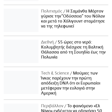
Πολιτισμός
Η Σαμάνθα Μόρτον
γύρισε την “Οδύσσεια” του Νόλαν
και μετά το Χόλιγουντ σταμάτησε
να της τηλεφωνεί
Διεθνή
55 ώρες στο νερό:
Κολυμβητής διέσχισε τη Βαλτική
Θάλασσα από τη Σουηδία έως την
Πολωνία
Τech & Science
Μούμιες των
Ίνκας παρέχουν την πρώτη
απόδειξη DNA ότι οι Ευρωπαίοι
μετέφεραν την ευλογιά στην
Αμερική
Περιβάλλον
Το φαινόμενο «Ελ
Νίνιο» ενδέχεται να οδηγήσει 50