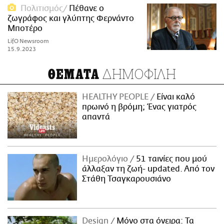
Πολιτισμός
Πέθανε ο
ζωγράφος και γλύπτης Φερνάντο
Μποτέρο
LifO Newsroom
15.9.2023
ΔΗΜΟΦΙΛΗ
ΘΕΜΑΤΑ
HEALTHY PEOPLE
Είναι καλό
πρωινό η βρόμη; Ένας γιατρός
απαντά
Ημερολόγιο
51 ταινίες που μού
άλλαξαν τη ζωή- updated. Aπό τον
Στάθη Τσαγκαρουσιάνο
Design
Μόνο στα όνειρα: Τα