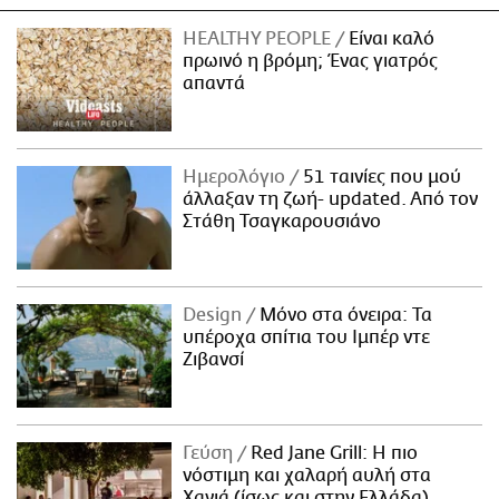
HEALTHY PEOPLE
Είναι καλό
πρωινό η βρόμη; Ένας γιατρός
απαντά
Ημερολόγιο
51 ταινίες που μού
άλλαξαν τη ζωή- updated. Aπό τον
Στάθη Τσαγκαρουσιάνο
Design
Μόνο στα όνειρα: Τα
υπέροχα σπίτια του Ιμπέρ ντε
Ζιβανσί
Γεύση
Red Jane Grill: Η πιο
νόστιμη και χαλαρή αυλή στα
Χανιά (ίσως και στην Ελλάδα)