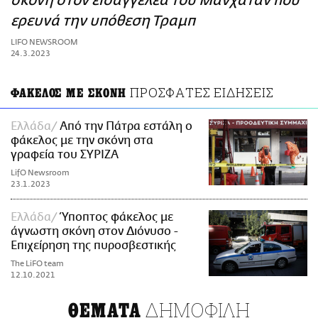
σκόνη στον εισαγγελέα του Μανχάταν που
ΑΜΠΑ
ερευνά την υπόθεση Τραμπ
PRINT
LIFO NEWSROOM
24.3.2023
ΠΡΟΣΦΑΤΕΣ ΕΙΔΗΣΕΙΣ
ΦΑΚΕΛΟΣ ΜΕ ΣΚΟΝΗ
Ελλάδα
Από την Πάτρα εστάλη ο
φάκελος με την σκόνη στα
γραφεία του ΣΥΡΙΖΑ
LifO Newsroom
23.1.2023
Ελλάδα
Ύποπτος φάκελος με
άγνωστη σκόνη στον Διόνυσο -
Επιχείρηση της πυροσβεστικής
The LiFO team
12.10.2021
ΔΗΜΟΦΙΛΗ
ΘΕΜΑΤΑ