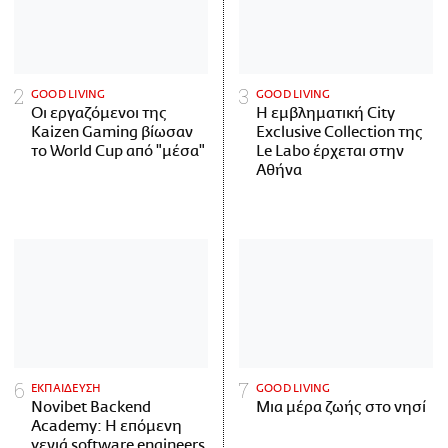
GOOD LIVING
GOOD LIVING
Οι εργαζόμενοι της
Η εμβληματική City
Kaizen Gaming βίωσαν
Exclusive Collection της
το World Cup από "μέσα"
Le Labo έρχεται στην
Αθήνα
ΕΚΠΑΙΔΕΥΣΗ
GOOD LIVING
Novibet Backend
Μια μέρα ζωής στο νησί
Academy: Η επόμενη
γενιά software engineers