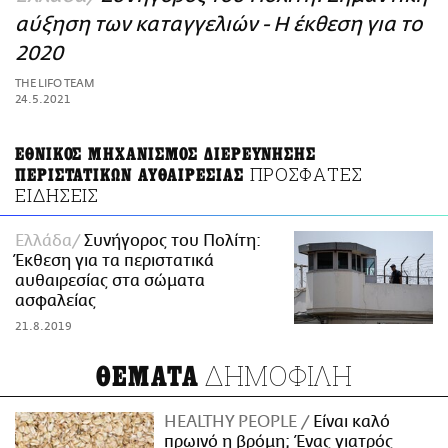
ΑΜΠΑ
αύξηση των καταγγελιών - Η έκθεση για το
PRINT
2020
THE LIFO TEAM
24.5.2021
ΕΘΝΙΚΟΣ ΜΗΧΑΝΙΣΜΟΣ ΔΙΕΡΕΥΝΗΣΗΣ
ΠΡΟΣΦΑΤΕΣ
ΠΕΡΙΣΤΑΤΙΚΩΝ ΑΥΘΑΙΡΕΣΙΑΣ
ΕΙΔΗΣΕΙΣ
Ελλάδα
Συνήγορος του Πολίτη:
Έκθεση για τα περιστατικά
αυθαιρεσίας στα σώματα
ασφαλείας
21.8.2019
ΔΗΜΟΦΙΛΗ
ΘΕΜΑΤΑ
HEALTHY PEOPLE
Είναι καλό
πρωινό η βρόμη; Ένας γιατρός