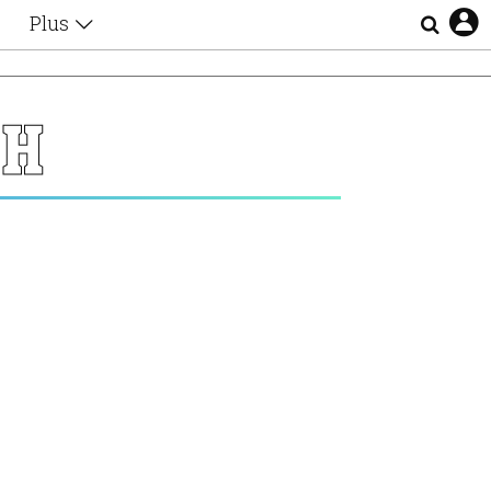
Plus
Θέματα
Συνεντεύξεις
Videos
ΛΗ
τα
Αφιερώματα
Ζώδια
Εξομολογήσεις
Blogs
η
Οι Αθηναίοι
Απώλειες
Lgbtqi+
Επιλογές