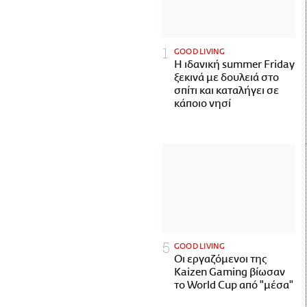
GOOD LIVING
Η ιδανική summer Friday
ξεκινά με δουλειά στο
σπίτι και καταλήγει σε
κάποιο νησί
GOOD LIVING
Οι εργαζόμενοι της
Kaizen Gaming βίωσαν
το World Cup από "μέσα"