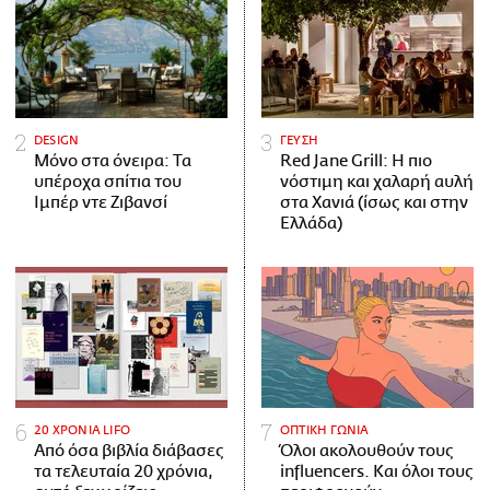
DESIGN
ΓΕΥΣΗ
Μόνο στα όνειρα: Τα
Red Jane Grill: Η πιο
υπέροχα σπίτια του
νόστιμη και χαλαρή αυλή
Ιμπέρ ντε Ζιβανσί
στα Χανιά (ίσως και στην
Ελλάδα)
20 ΧΡΟΝΙΑ LIFO
ΟΠΤΙΚΗ ΓΩΝΙΑ
Από όσα βιβλία διάβασες
Όλοι ακολουθούν τους
τα τελευταία 20 χρόνια,
influencers. Και όλοι τους