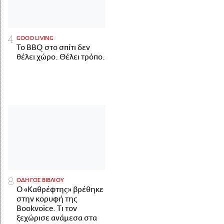
GOOD LIVING
Το BBQ στο σπίτι δεν
θέλει χώρο. Θέλει τρόπο.
ΟΔΗΓΟΣ ΒΙΒΛΙΟΥ
Ο «Καθρέφτης» βρέθηκε
στην κορυφή της
Bookvoice. Τι τον
ξεχώρισε ανάμεσα στα