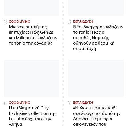
GOOD LIVING
ΕΚΠΑΙΔΕΥΣΗ
Μια νέα οπτική της
Νέοι δικηγόροι αλλάζουν
επιτυχίας: Πώς Gen Zs
το τοπίο: Πώς οι
και Millennials αλλάζουν
σπουδές Νομικής
το τοπίο της εργασίας
οδηγούν σε θεσμική
συμμετοχή
GOOD LIVING
ΕΚΠΑΙΔΕΥΣΗ
Η εμβληματική City
«Νιώσαμε ότι το παιδί
Exclusive Collection της
δεν έφυγε ποτέ από την
Le Labo έρχεται στην
Αθήνα»: Η εμπειρία
Αθήνα
οικογενειών που