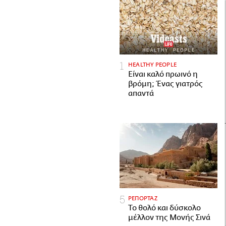
HEALTHY PEOPLE
Είναι καλό πρωινό η
βρόμη; Ένας γιατρός
απαντά
ΡΕΠΟΡΤΑΖ
Το θολό και δύσκολο
μέλλον της Μονής Σινά