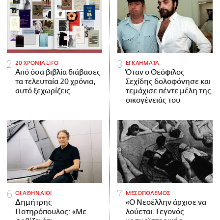
20 ΧΡΟΝΙΑ LIFO
ΕΓΚΛΗΜΑΤΑ
Από όσα βιβλία διάβασες
Όταν ο Θεόφιλος
τα τελευταία 20 χρόνια,
Σεχίδης δολοφόνησε και
αυτό ξεχωρίζεις
τεμάχισε πέντε μέλη της
οικογένειάς του
ΟΙ ΑΘΗΝΑΙΟΙ
ΜΕΣΟΠΟΛΕΜΟΣ
Δημήτρης
«Ο Νεοέλλην άρχισε να
Ποτηρόπουλος: «Με
λούεται. Γεγονός