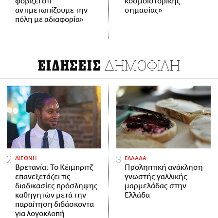
φοβίζει ότι
κοσμοϊστορικής
αντιμετωπίζουμε την
σημασίας»
πόλη με αδιαφορία»
ΔΗΜΟΦΙΛΗ
ΕΙΔΗΣΕΙΣ
ΔΙΕΘΝΗ
ΕΛΛΑΔΑ
Βρετανία: Το Κέιμπριτζ
Προληπτική ανάκληση
επανεξετάζει τις
γνωστής γαλλικής
διαδικασίες πρόσληψης
μαρμελάδας στην
καθηγητών μετά την
Ελλάδα
παραίτηση διδάσκοντα
για λογοκλοπή