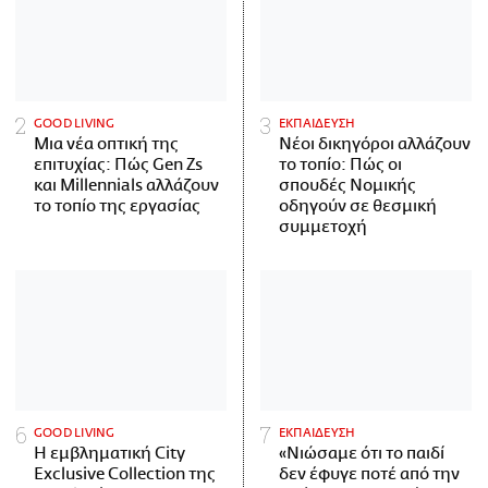
GOOD LIVING
ΕΚΠΑΙΔΕΥΣΗ
Μια νέα οπτική της
Νέοι δικηγόροι αλλάζουν
επιτυχίας: Πώς Gen Zs
το τοπίο: Πώς οι
και Millennials αλλάζουν
σπουδές Νομικής
το τοπίο της εργασίας
οδηγούν σε θεσμική
συμμετοχή
GOOD LIVING
ΕΚΠΑΙΔΕΥΣΗ
Η εμβληματική City
«Νιώσαμε ότι το παιδί
Exclusive Collection της
δεν έφυγε ποτέ από την