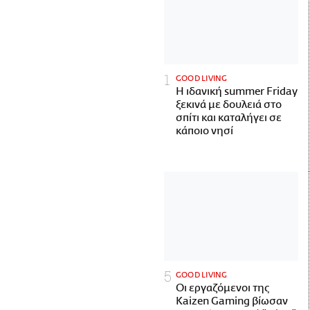
GOOD LIVING
Η ιδανική summer Friday
ξεκινά με δουλειά στο
σπίτι και καταλήγει σε
κάποιο νησί
GOOD LIVING
Οι εργαζόμενοι της
Kaizen Gaming βίωσαν