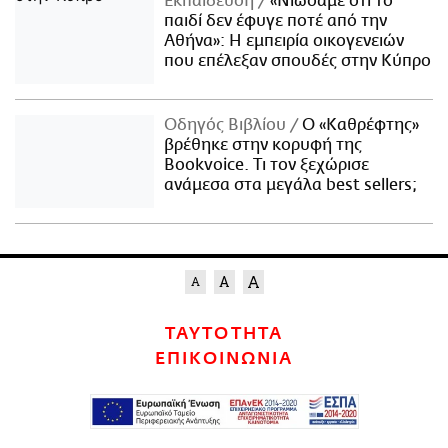
Εκπαίδευση
«Νιώσαμε ότι το
παιδί δεν έφυγε ποτέ από την
Αθήνα»: Η εμπειρία οικογενειών
που επέλεξαν σπουδές στην Κύπρο
Οδηγός Βιβλίου
Ο «Καθρέφτης»
βρέθηκε στην κορυφή της
Bookvoice. Τι τον ξεχώρισε
ανάμεσα στα μεγάλα best sellers;
ΤΑΥΤΟΤΗΤΑ
ΕΠΙΚΟΙΝΩΝΙΑ