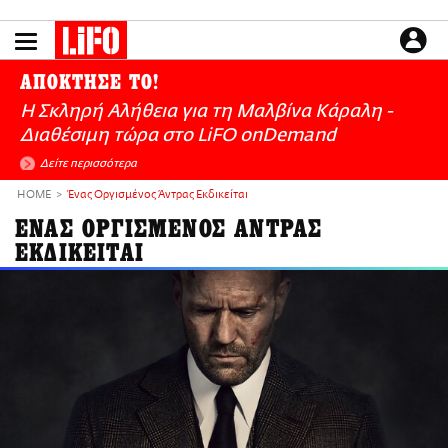
Παράκαμψη
προς
το
ΕΙΔΗΣΕΙΣ
κυρίως
ΑΠΟΚΤΗΣΕ ΤΟ!
περιεχόμενο
CULTURE
Η Σκληρή Αλήθεια για τη Μαλβίνα Κάραλη -
ΑΠΟΨΕΙΣ
Διαθέσιμη τώρα στo LiFO onDemand
ΤΡΟΠΟΣ ΖΩΗΣ
Δείτε περισσότερα
PODCASTS
HOME
Ένας Οργισμένος Άντρας Εκδικείται
Plus
ΕΝΑΣ ΟΡΓΙΣΜΕΝΟΣ ΑΝΤΡΑΣ
ΕΚΔΙΚΕΙΤΑΙ
LIFO SHOP
NEWSLETTER
ΜΙΚΡΟΠΡΑΓΜΑΤΑ
THE GOOD LIFO
LIFOLAND
CITY GUIDE