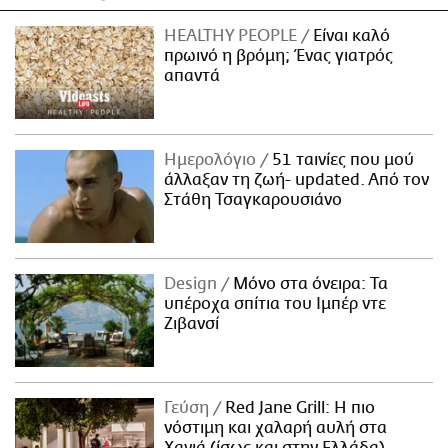
HEALTHY PEOPLE
Είναι καλό
πρωινό η βρόμη; Ένας γιατρός
απαντά
Ημερολόγιο
51 ταινίες που μού
άλλαξαν τη ζωή- updated. Aπό τον
Στάθη Τσαγκαρουσιάνο
Design
Μόνο στα όνειρα: Τα
υπέροχα σπίτια του Ιμπέρ ντε
Ζιβανσί
Γεύση
Red Jane Grill: Η πιο
νόστιμη και χαλαρή αυλή στα
Χανιά (ίσως και στην Ελλάδα)