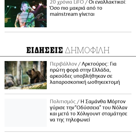
20 χρόνια LiFO
Οι εναλλακτικοί:
Όσο πιο μακριά από το
mainstream γίνεται
ΔΗΜΟΦΙΛΗ
ΕΙΔΗΣΕΙΣ
Περιβάλλον
Αρκτούρος: Για
πρώτη φορά στην Ελλάδα,
αρκούδες υποβλήθηκαν σε
λαπαροσκοπική ωοθηκεκτομή
Πολιτισμός
Η Σαμάνθα Μόρτον
γύρισε την “Οδύσσεια” του Νόλαν
και μετά το Χόλιγουντ σταμάτησε
να της τηλεφωνεί