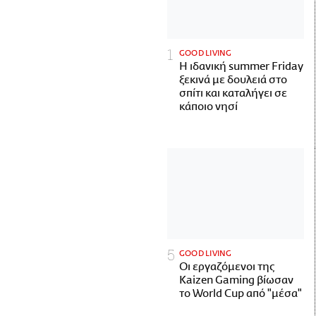
GOOD LIVING
Η ιδανική summer Friday
ξεκινά με δουλειά στο
σπίτι και καταλήγει σε
κάποιο νησί
GOOD LIVING
Οι εργαζόμενοι της
Kaizen Gaming βίωσαν
το World Cup από "μέσα"