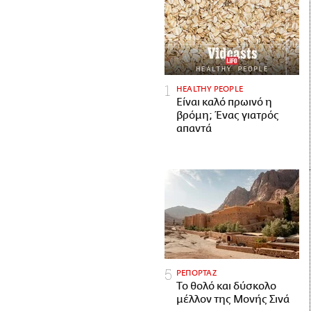
HEALTHY PEOPLE
Είναι καλό πρωινό η
βρόμη; Ένας γιατρός
απαντά
ΡΕΠΟΡΤΑΖ
Το θολό και δύσκολο
μέλλον της Μονής Σινά