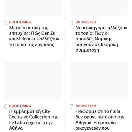
GOOD LIVING
ΕΚΠΑΙΔΕΥΣΗ
Μια νέα οπτική της
Νέοι δικηγόροι αλλάζουν
επιτυχίας: Πώς Gen Zs
το τοπίο: Πώς οι
και Millennials αλλάζουν
σπουδές Νομικής
το τοπίο της εργασίας
οδηγούν σε θεσμική
συμμετοχή
GOOD LIVING
ΕΚΠΑΙΔΕΥΣΗ
Η εμβληματική City
«Νιώσαμε ότι το παιδί
Exclusive Collection της
δεν έφυγε ποτέ από την
Le Labo έρχεται στην
Αθήνα»: Η εμπειρία
Αθήνα
οικογενειών που