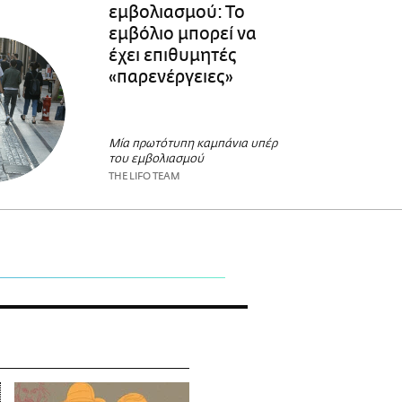
εμβολιασμού: Το
εμβόλιο μπορεί να
έχει επιθυμητές
«παρενέργειες»
Μία πρωτότυπη καμπάνια υπέρ
του εμβολιασμού
THE LIFO TEAM