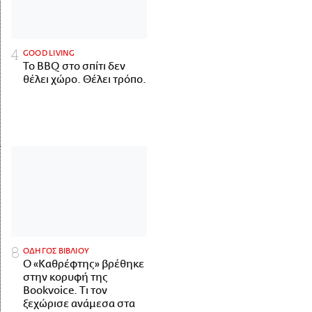
GOOD LIVING
Το BBQ στο σπίτι δεν
θέλει χώρο. Θέλει τρόπο.
ΟΔΗΓΟΣ ΒΙΒΛΙΟΥ
Ο «Καθρέφτης» βρέθηκε
στην κορυφή της
Bookvoice. Τι τον
ξεχώρισε ανάμεσα στα