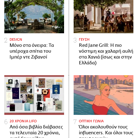
DESIGN
ΓΕΥΣΗ
Μόνο στα όνειρα: Τα
Red Jane Grill: Η πιο
υπέροχα σπίτια του
νόστιμη και χαλαρή αυλή
Ιμπέρ ντε Ζιβανσί
στα Χανιά (ίσως και στην
Ελλάδα)
20 ΧΡΟΝΙΑ LIFO
ΟΠΤΙΚΗ ΓΩΝΙΑ
Από όσα βιβλία διάβασες
Όλοι ακολουθούν τους
τα τελευταία 20 χρόνια,
influencers. Και όλοι τους