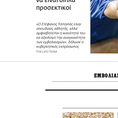
να είναι διπλά
προσεκτικοί
«Ο Στέφανος Τσιτσιπάς είναι
σπουδαίος αθλητής, αλλά
αμφισβητείται η ικανότητά του
να αξιολογεί την αναγκαιότητα
των εμβολιασμών», δήλωσε ο
κυβερνητικός εκπρόσωπος
THE LIFO TEAM
ΕΜΒΟΛΙΑ