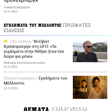
Κρόνενμπεργκ
ΑΜΠΑ
ΓΙΑΝΝΗΣ ΒΑΣΙΛΕΙΟΥ
PRINT
14.9.2022
ΠΡΟΣΦΑΤΕΣ
ΕΓΚΛΗΜΑΤΑ ΤΟΥ ΜΕΛΛΟΝΤΟΣ
ΕΙΔΗΣΕΙΣ
Lifo Videos
Ντέιβιντ
Κρόνενμπεργκ στη LiFO: «Τα
γυρίσματα στην Αθήνα ήταν ένα
δώρο για μένα»
Θοδωρής Κουτσογιαννόπουλος
11.9.2022
Κινηματογράφος
Eγκλήματα του
Μέλλοντος
15.9.2022
ΔΗΜΟΦΙΛΗ
ΘΕΜΑΤΑ