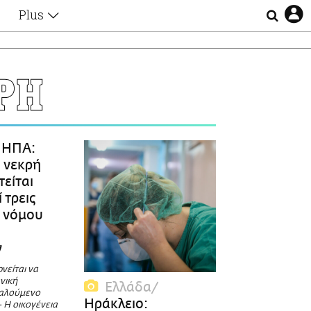
Plus
Θέματα
Συνεντεύξεις
Videos
ΡΗ
τα
Αφιερώματα
Ζώδια
Εξομολογήσεις
Blogs
η
ΗΠΑ:
Οι Αθηναίοι
 νεκρή
Απώλειες
τείται
Lgbtqi+
 τρεις
Επιλογές
 νόμου
ν
νείται να
νική
Ελλάδα
καλούμενο
Ηράκλειο:
- Η οικογένεια