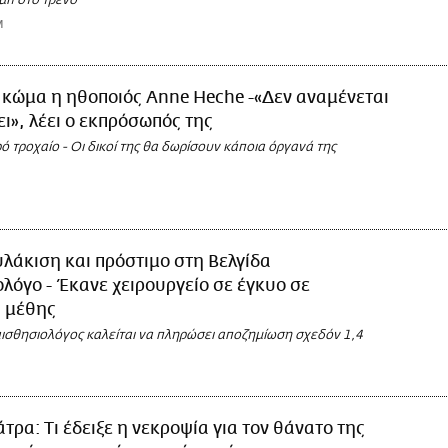
μπ στο τρένο
M
 κώμα η ηθοποιός Anne Heche -«Δεν αναμένεται
ει», λέει ο εκπρόσωπός της
 τροχαίο - Οι δικοί της θα δωρίσουν κάποια όργανά της
λάκιση και πρόστιμο στη Βελγίδα
λόγο - Έκανε χειρουργείο σε έγκυο σε
 μέθης
ισθησιολόγος καλείται να πληρώσει αποζημίωση σχεδόν 1,4
τρα: Τι έδειξε η νεκροψία για τον θάνατο της