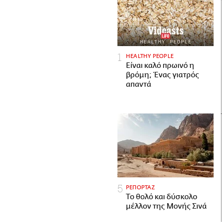
HEALTHY PEOPLE
Είναι καλό πρωινό η
βρόμη; Ένας γιατρός
απαντά
ΡΕΠΟΡΤΑΖ
Το θολό και δύσκολο
μέλλον της Μονής Σινά