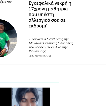
έχει τον
Εγκεφαλικά νεκρή η
17χρονη μαθήτρια
που υπέστη
αλλεργικό σοκ σε
εκδρομή
Τι δήλωσε ο διευθυντής της
Μονάδας Εντατικής Θεραπείας
του νοσοκομείου, Ανέστης
Κιούλπαλης
LIFO NEWSROOM