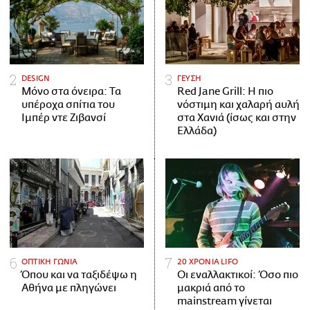
DESIGN
ΓΕΥΣΗ
Μόνο στα όνειρα: Τα
Red Jane Grill: Η πιο
υπέροχα σπίτια του
νόστιμη και χαλαρή αυλή
Ιμπέρ ντε Ζιβανσί
στα Χανιά (ίσως και στην
Ελλάδα)
ΟΠΤΙΚΗ ΓΩΝΙΑ
20 ΧΡΟΝΙΑ LIFO
Όπου και να ταξιδέψω η
Οι εναλλακτικοί: Όσο πιο
Αθήνα με πληγώνει
μακριά από το
mainstream γίνεται