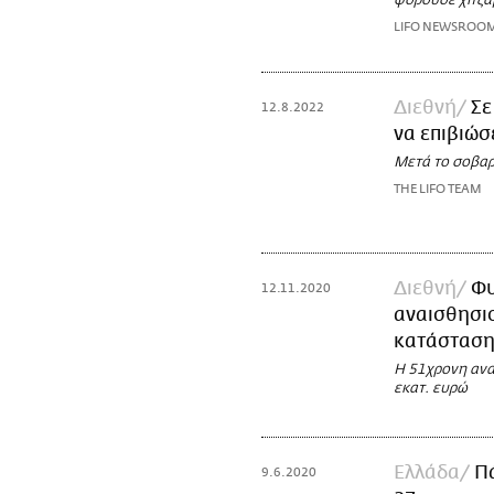
φορούσε χιτζά
LIFO NEWSROO
Διεθνή
Σε
12.8.2022
να επιβιώσ
Μετά το σοβαρό
THE LIFO TEAM
Διεθνή
Φυ
12.11.2020
αναισθησιο
κατάσταση
Η 51χρονη ανα
εκατ. ευρώ
Ελλάδα
Πά
9.6.2020