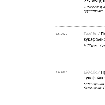
27χρονης π
Τι ανέφερε η 
εργαστηριακού
Ελλάδα
Πά
6.6.2020
εγκεφαλικά
Η 27χρονη έφυ
Ελλάδα
Πρ
2.6.2020
εγκεφαλικά
Κατεπείγουσα π
Περιφέρειας, 