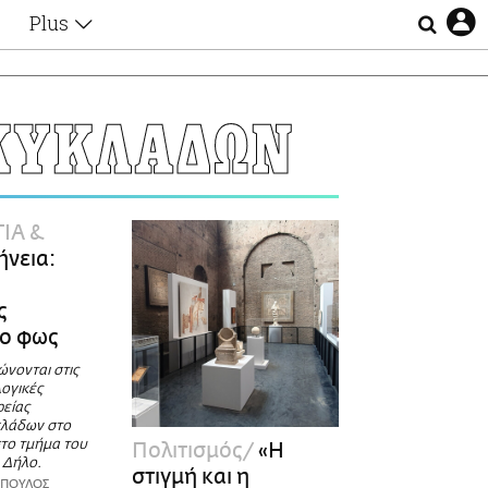
Plus
Θέματα
Συνεντεύξεις
Videos
ΚΥΚΛΑΔΩΝ
τα
Αφιερώματα
Ζώδια
Εξομολογήσεις
Blogs
η
ΙΑ &
Οι Αθηναίοι
ήνεια:
Απώλειες
Lgbtqi+
ς
Επιλογές
το φως
νονται στις
ογικές
ρείας
κλάδων στο
στο τμήμα του
Πολιτισμός
«Η
 Δήλο.
στιγμή και η
ΟΠΟΥΛΟΣ