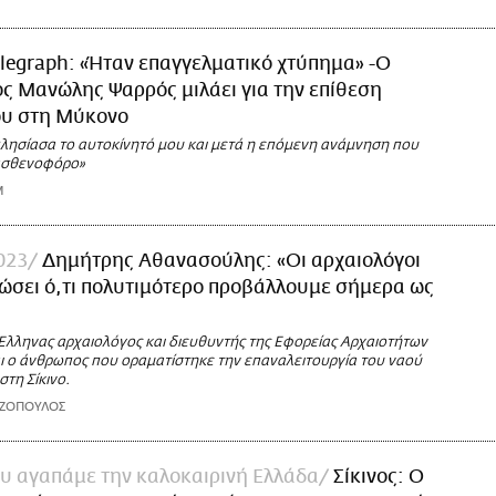
legraph: «Ήταν επαγγελματικό χτύπημα» -Ο
ς Μανώλης Ψαρρός μιλάει για την επίθεση
ου στη Μύκονο
πλησίασα το αυτοκίνητό μου και μετά η επόμενη ανάμνηση που
 ασθενοφόρο»
M
2023
Δημήτρης Αθανασούλης: «Οι αρχαιολόγοι
ώσει ό,τι πολυτιμότερο προβάλλουμε σήμερα ως
Έλληνας αρχαιολόγος και διευθυντής της Εφορείας Αρχαιοτήτων
ι ο άνθρωπος που οραματίστηκε την επαναλειτουργία του ναού
στη Σίκινο.
ΑΖΟΠΟΥΛΟΣ
ου αγαπάμε την καλοκαιρινή Ελλάδα
Σίκινος: Ο