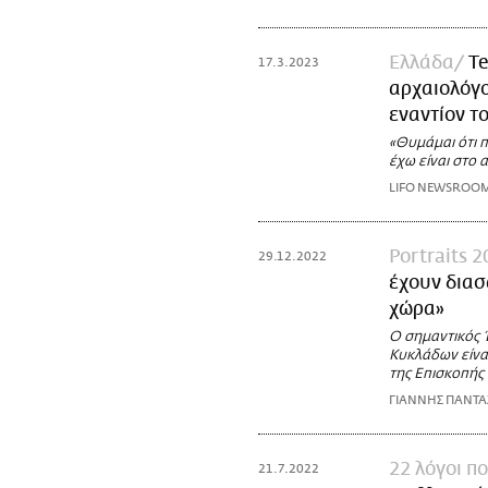
Ελλάδα
Te
17.3.2023
αρχαιολόγο
εναντίον τ
«Θυμάμαι ότι 
έχω είναι στο
LIFO NEWSROO
Portraits 
29.12.2022
έχουν διασ
χώρα»
Ο σημαντικός 
Κυκλάδων είνα
της Επισκοπής 
ΓΙΑΝΝΗΣ ΠΑΝΤ
22 λόγοι π
21.7.2022