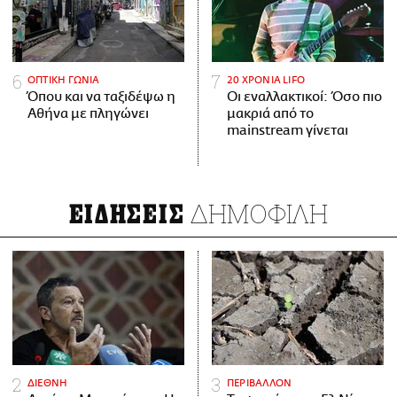
ΟΠΤΙΚΗ ΓΩΝΙΑ
20 ΧΡΟΝΙΑ LIFO
Όπου και να ταξιδέψω η
Οι εναλλακτικοί: Όσο πιο
Αθήνα με πληγώνει
μακριά από το
mainstream γίνεται
ΔΗΜΟΦΙΛΗ
ΕΙΔΗΣΕΙΣ
ΔΙΕΘΝΗ
ΠΕΡΙΒΑΛΛΟΝ