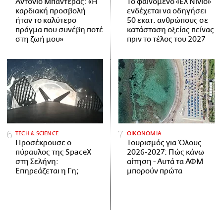
Αντόνιο Μπαντέρας: «Η
Το φαινόμενο «Ελ Νίνιο»
καρδιακή προσβολή
ενδέχεται να οδηγήσει
ήταν το καλύτερο
50 εκατ. ανθρώπους σε
πράγμα που συνέβη ποτέ
κατάσταση οξείας πείνας
στη ζωή μου»
πριν το τέλος του 2027
ΤECH & SCIENCE
ΟΙΚΟΝΟΜΙΑ
Προσέκρουσε ο
Τουρισμός για Όλους
πύραυλος της SpaceX
2026-2027: Πώς κάνω
στη Σελήνη:
αίτηση - Αυτά τα ΑΦΜ
Επηρεάζεται η Γη;
μπορούν πρώτα