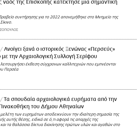
ς ναός της Επισκοπής κατέκτησε μια σημαντική
βραβείο συντήρησης για το 2022 απονεμήθηκε στο Μνημείο της
Σίκινο.
ΑΖΟΠΟΥΛΟΣ
Ανοίγει ξανά ο ιστορικός Ξενώνας «Περσεύς»
 με την Αρχαιολογική Συλλογή Σερίφου
λειτουργήσει έκθεση σύγχρονων καλλιτεχνών που εμπνέονται
ου Περσέα
Τα σπουδαία αρχαιολογικά ευρήματα από την
 Πινακοθήκη του Δήμου Αθηναίων
 μελέτη των ευρημάτων αποδεικνύουν την ιδιαίτερη σημασία της
ς αυτής θέσης, ειδικά σε ό,τι αφορά τις απαρχές της
 και τα θαλάσσια δίκτυα διακίνησης πρώτων υλών και αγαθών στο