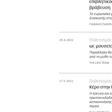
επιβλητικό
βράβευση
Το ευρωπαϊκό 
Επισκοπής στη 
ΓΙΑΝΝΗΣ ΠΑΝΤ
Πολιτισμός
29.6.2022
ως μουσείο
Παράλληλα θα 
από το μύθο τ
THE LIFO TEAM
Πολιτισμός
17.5.2021
Κέρο στην
Η έρευνα και η
πρωτοκυκλαδική
αστικοποίησης
Αιγαίο.