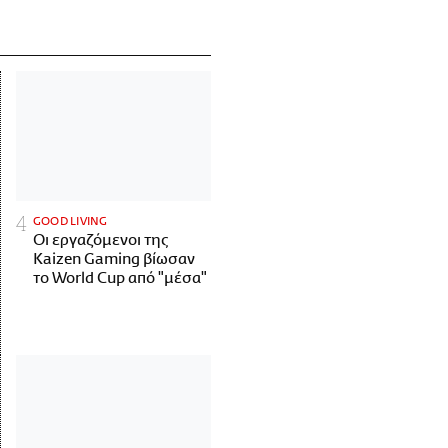
GOOD LIVING
Οι εργαζόμενοι της
Kaizen Gaming βίωσαν
το World Cup από "μέσα"