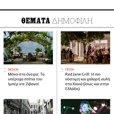
ΔΗΜΟΦΙΛΗ
ΘΕΜΑΤΑ
DESIGN
ΓΕΥΣΗ
Μόνο στα όνειρα: Τα
Red Jane Grill: Η πιο
υπέροχα σπίτια του
νόστιμη και χαλαρή αυλή
Ιμπέρ ντε Ζιβανσί
στα Χανιά (ίσως και στην
Ελλάδα)