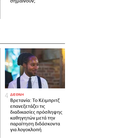
σημαίνουν;
ΔΙΕΘΝΗ
Βρετανία: Το Κέιμπριτζ
επανεξετάζει τις
διαδικασίες πρόσληψης
καθηγητών μετά την
παραίτηση διδάσκοντα
για λογοκλοπή