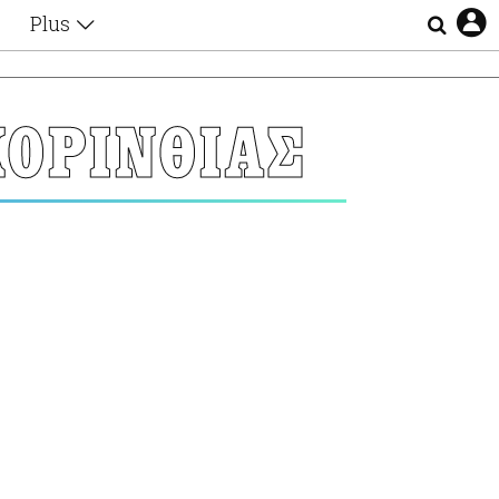
Plus
Θέματα
Συνεντεύξεις
Videos
ΟΡΙΝΘΙΑΣ
τα
Αφιερώματα
Ζώδια
Εξομολογήσεις
Blogs
η
Οι Αθηναίοι
Απώλειες
Lgbtqi+
Επιλογές