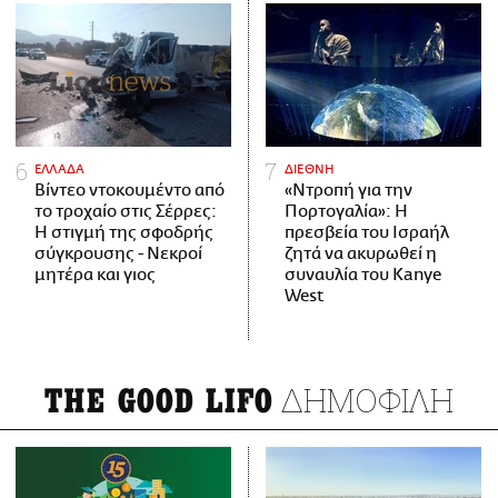
ΕΛΛΑΔΑ
ΔΙΕΘΝΗ
Βίντεο ντοκουμέντο από
«Ντροπή για την
το τροχαίο στις Σέρρες:
Πορτογαλία»: Η
Η στιγμή της σφοδρής
πρεσβεία του Ισραήλ
σύγκρουσης - Νεκροί
ζητά να ακυρωθεί η
μητέρα και γιος
συναυλία του Kanye
West
ΔΗΜΟΦΙΛΗ
THE GOOD LIFO