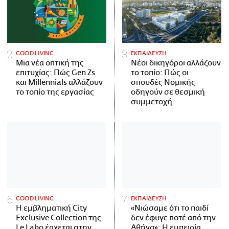
GOOD LIVING
ΕΚΠΑΙΔΕΥΣΗ
Μια νέα οπτική της
Νέοι δικηγόροι αλλάζουν
επιτυχίας: Πώς Gen Zs
το τοπίο: Πώς οι
και Millennials αλλάζουν
σπουδές Νομικής
το τοπίο της εργασίας
οδηγούν σε θεσμική
συμμετοχή
GOOD LIVING
ΕΚΠΑΙΔΕΥΣΗ
Η εμβληματική City
«Νιώσαμε ότι το παιδί
Exclusive Collection της
δεν έφυγε ποτέ από την
Le Labo έρχεται στην
Αθήνα»: Η εμπειρία