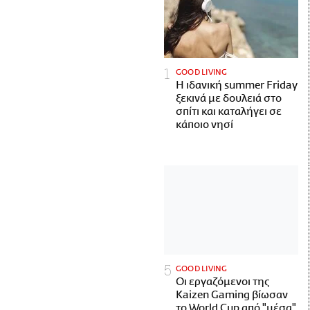
GOOD LIVING
Η ιδανική summer Friday
ξεκινά με δουλειά στο
σπίτι και καταλήγει σε
κάποιο νησί
GOOD LIVING
Οι εργαζόμενοι της
Kaizen Gaming βίωσαν
το World Cup από "μέσα"