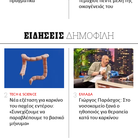
πραγματικά
τεμάχισε πέντε μέλη της
οικογένειάς του
ΔΗΜΟΦΙΛΗ
ΕΙΔΗΣΕΙΣ
ΤECH & SCIENCE
ΕΛΛΑΔΑ
Νέα εξέταση για καρκίνο
Γιώργος Παράσχος: Στο
του παχέος εντέρου:
νοσοκομείο ξανά ο
«Συνεχίζουμε να
ηθοποιός για θεραπεία
παραβλέπουμε το βασικό
κατά του καρκίνου
μήνυμα»