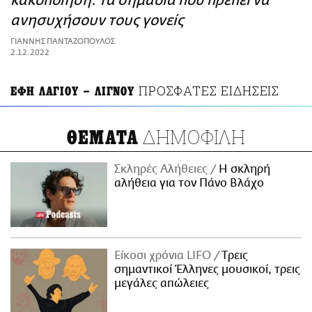
κακοποίηση: Τα σημάδια που πρέπει να
ΑΜΠΑ
ανησυχήσουν τους γονείς
PRINT
ΓΙΑΝΝΗΣ ΠΑΝΤΑΖΟΠΟΥΛΟΣ
2.12.2022
ΠΡΟΣΦΑΤΕΣ ΕΙΔΗΣΕΙΣ
ΕΦΗ ΛΑΓΙΟΥ – ΛΙΓΝΟΥ
ΔΗΜΟΦΙΛΗ
ΘΕΜΑΤΑ
Σκληρές Αλήθειες
H σκληρή
αλήθεια για τον Πάνο Βλάχο
Είκοσι χρόνια LIFO
Tρεις
σημαντικοί Έλληνες μουσικοί, τρεις
μεγάλες απώλειες