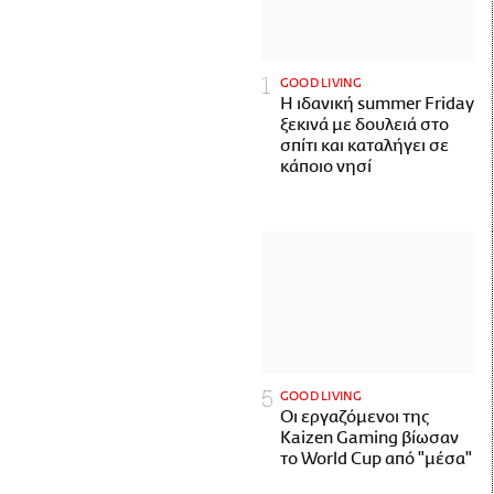
GOOD LIVING
Η ιδανική summer Friday
ξεκινά με δουλειά στο
σπίτι και καταλήγει σε
κάποιο νησί
GOOD LIVING
Οι εργαζόμενοι της
Kaizen Gaming βίωσαν
το World Cup από "μέσα"