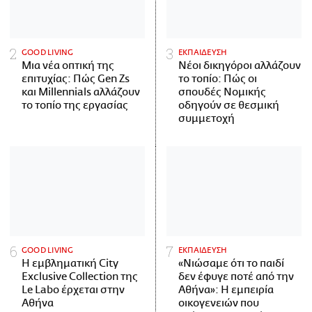
GOOD LIVING
ΕΚΠΑΙΔΕΥΣΗ
Μια νέα οπτική της
Νέοι δικηγόροι αλλάζουν
επιτυχίας: Πώς Gen Zs
το τοπίο: Πώς οι
και Millennials αλλάζουν
σπουδές Νομικής
το τοπίο της εργασίας
οδηγούν σε θεσμική
συμμετοχή
GOOD LIVING
ΕΚΠΑΙΔΕΥΣΗ
Η εμβληματική City
«Νιώσαμε ότι το παιδί
Exclusive Collection της
δεν έφυγε ποτέ από την
Le Labo έρχεται στην
Αθήνα»: Η εμπειρία
Αθήνα
οικογενειών που