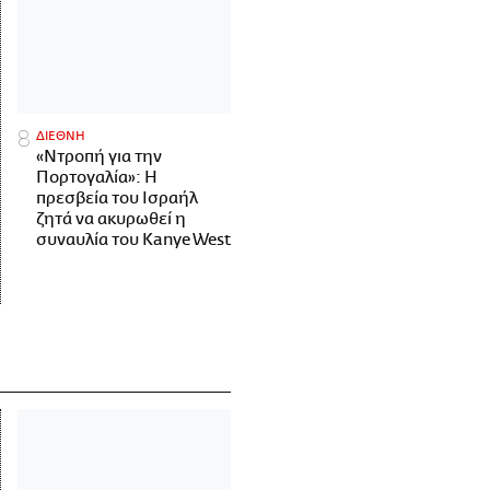
ΔΙΕΘΝΗ
«Ντροπή για την
Πορτογαλία»: Η
πρεσβεία του Ισραήλ
ζητά να ακυρωθεί η
συναυλία του Kanye West