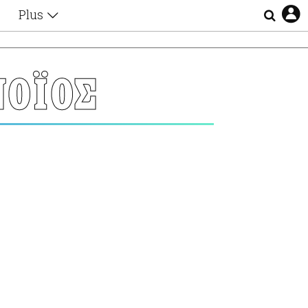
Plus
Θέματα
Συνεντεύξεις
Videos
ΝΟΪΟΣ
τα
Αφιερώματα
Ζώδια
Εξομολογήσεις
Blogs
η
Οι Αθηναίοι
Απώλειες
Lgbtqi+
Επιλογές