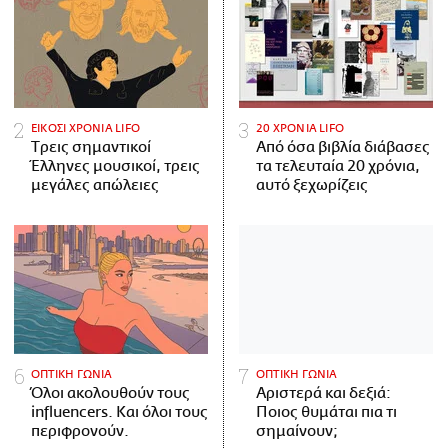
ΕΙΚΟΣΙ ΧΡΟΝΙΑ LIFO
20 ΧΡΟΝΙΑ LIFO
Tρεις σημαντικοί
Από όσα βιβλία διάβασες
Έλληνες μουσικοί, τρεις
τα τελευταία 20 χρόνια,
μεγάλες απώλειες
αυτό ξεχωρίζεις
ΟΠΤΙΚΗ ΓΩΝΙΑ
ΟΠΤΙΚΗ ΓΩΝΙΑ
Όλοι ακολουθούν τους
Αριστερά και δεξιά:
influencers. Και όλοι τους
Ποιος θυμάται πια τι
περιφρονούν.
σημαίνουν;