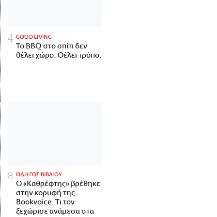
GOOD LIVING
Το BBQ στο σπίτι δεν
θέλει χώρο. Θέλει τρόπο.
ΟΔΗΓΟΣ ΒΙΒΛΙΟΥ
Ο «Καθρέφτης» βρέθηκε
στην κορυφή της
Bookvoice. Τι τον
ξεχώρισε ανάμεσα στα