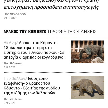
γεννήθηκαν σε ζωολογικό κήπο- Η πρώτη
ΑΜΠΑ
επιτυχημένη προσπάθεια αναπαραγωγής
PRINT
LIFO NEWSROOM
29.3.2023
ΠΡΟΣΦΑΤΕΣ ΕΙΔΗΣΕΙΣ
ΔΡΑΚΟΣ ΤΟΥ ΚΟΜΟΝΤΟ
Διεθνή
Δράκοι του Κόμοντο:
18πλασιάστηκε η τιμή στα
εισιτήρια του εθνικού πάρκου- Σε
απεργία διαρκείας οι εργαζόμενοι
The LiFO team
3.8.2022
Περιβάλλον
Είδος «υπό
εξαφάνιση» ο δράκος του
Κόμοντο - Εξαιτίας της ανόδου
της στάθμης των θαλασσών
The LiFO team
5.9.2021