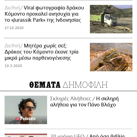
Διεθνή
Viral φωτογραφία δράκου
Κόμοντο προκαλεί ανησυχία για
το «Jurassik Park» της Ινδονησίας
27.10.2020
Διεθνή
Μητέρα χωρίς σεξ:
Δράκος του Κόμοντο έκανε τρία
μικρά μέσω παρθενογένεσης
10.3.2020
ΔΗΜΟΦΙΛΗ
ΘΕΜΑΤΑ
Σκληρές Αλήθειες
H σκληρή
αλήθεια για τον Πάνο Βλάχο
20 χρόνια LiFO
Από όσα βιβλία