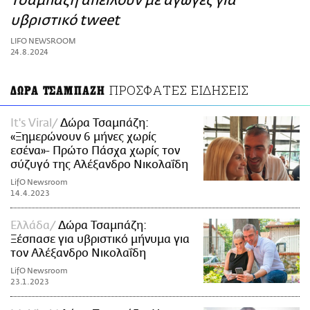
Τσαμπάζη απειλούν με αγωγές για
ΑΜΠΑ
υβριστικό tweet
PRINT
LIFO NEWSROOM
24.8.2024
ΠΡΟΣΦΑΤΕΣ ΕΙΔΗΣΕΙΣ
ΔΩΡΑ ΤΣΑΜΠΑΖΗ
It's Viral
Δώρα Τσαμπάζη:
«Ξημερώνουν 6 μήνες χωρίς
εσένα»- Πρώτο Πάσχα χωρίς τον
σύζυγό της Αλέξανδρο Νικολαΐδη
LifO Newsroom
14.4.2023
Ελλάδα
Δώρα Τσαμπάζη:
Ξέσπασε για υβριστικό μήνυμα για
τον Αλέξανδρο Νικολαΐδη
LifO Newsroom
23.1.2023