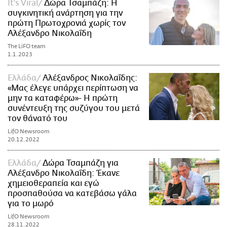
It's Viral
Δώρα Τσαμπάζη: Η
συγκινητική ανάρτηση για την
πρώτη Πρωτοχρονιά χωρίς τον
Αλέξανδρο Νικολαΐδη
The LiFO team
1.1.2023
Ελλάδα
Αλέξανδρος Νικολαΐδης:
«Μας έλεγε υπάρχει περίπτωση να
μην τα καταφέρω»- Η πρώτη
συνέντευξη της συζύγου του μετά
τον θάνατό του
LifO Newsroom
20.12.2022
Ελλάδα
Δώρα Τσαμπάζη για
Αλέξανδρο Νικολαΐδη: Έκανε
χημειοθεραπεία και εγώ
προσπαθούσα να κατεβάσω γάλα
για το μωρό
LifO Newsroom
28.11.2022