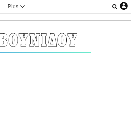
Plus
Θέματα
Συνεντεύξεις
Videos
ΒΟΥΝΙΔΟΥ
τα
Αφιερώματα
Ζώδια
Εξομολογήσεις
Blogs
η
Οι Αθηναίοι
Απώλειες
Lgbtqi+
Επιλογές