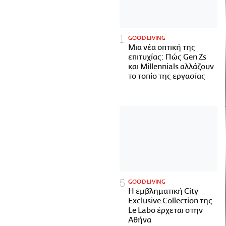
GOOD LIVING
Μια νέα οπτική της
επιτυχίας: Πώς Gen Zs
και Millennials αλλάζουν
το τοπίο της εργασίας
GOOD LIVING
Η εμβληματική City
Exclusive Collection της
Le Labo έρχεται στην
Αθήνα