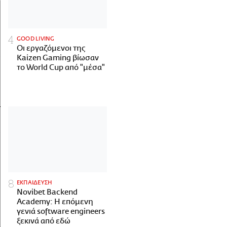
GOOD LIVING
Οι εργαζόμενοι της
Kaizen Gaming βίωσαν
το World Cup από "μέσα"
ΕΚΠΑΙΔΕΥΣΗ
Novibet Backend
Academy: Η επόμενη
γενιά software engineers
ξεκινά από εδώ