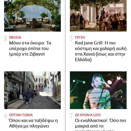
DESIGN
ΓΕΥΣΗ
Μόνο στα όνειρα: Τα
Red Jane Grill: Η πιο
υπέροχα σπίτια του
νόστιμη και χαλαρή αυλή
Ιμπέρ ντε Ζιβανσί
στα Χανιά (ίσως και στην
Ελλάδα)
ΟΠΤΙΚΗ ΓΩΝΙΑ
20 ΧΡΟΝΙΑ LIFO
Όπου και να ταξιδέψω η
Οι εναλλακτικοί: Όσο πιο
Αθήνα με πληγώνει
μακριά από το