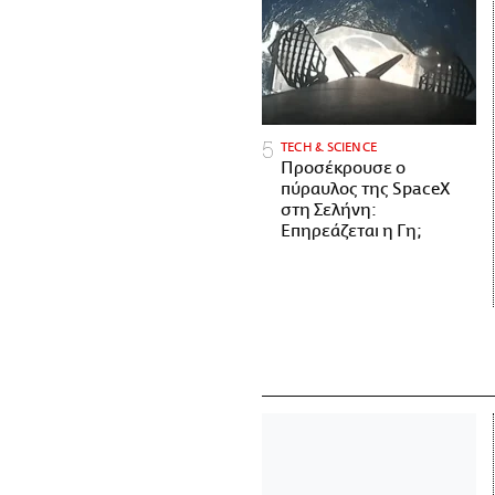
ΤECH & SCIENCE
Προσέκρουσε ο
πύραυλος της SpaceX
στη Σελήνη:
Επηρεάζεται η Γη;