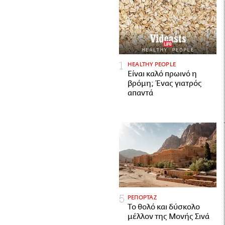
HEALTHY PEOPLE
Είναι καλό πρωινό η
βρόμη; Ένας γιατρός
απαντά
ΡΕΠΟΡΤΑΖ
Το θολό και δύσκολο
μέλλον της Μονής Σινά