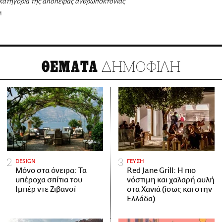
κατηγορία της απόπειρας ανθρωποκτονίας
M
ΔΗΜΟΦΙΛΗ
ΘΕΜΑΤΑ
DESIGN
ΓΕΥΣΗ
Μόνο στα όνειρα: Τα
Red Jane Grill: Η πιο
υπέροχα σπίτια του
νόστιμη και χαλαρή αυλή
Ιμπέρ ντε Ζιβανσί
στα Χανιά (ίσως και στην
Ελλάδα)