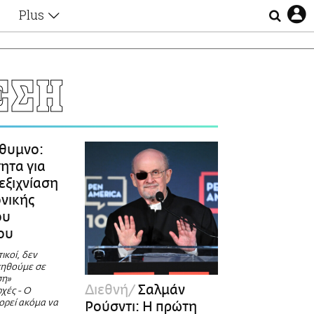
Plus
Θέματα
Συνεντεύξεις
Videos
ΕΣΗ
τα
Αφιερώματα
Ζώδια
Εξομολογήσεις
Blogs
η
θυμνο:
Οι Αθηναίοι
ητα για
Απώλειες
εξιχνίαση
Lgbtqi+
νικής
Επιλογές
ου
ου
ικοί, δεν
γηθούμε σε
ση»
Διεθνή
Σαλμάν
χές - Ο
ορεί ακόμα να
Ρούσντι: Η πρώτη