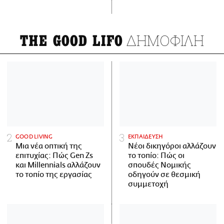
ΔΗΜΟΦΙΛΗ
THE GOOD LIFO
GOOD LIVING
ΕΚΠΑΙΔΕΥΣΗ
Μια νέα οπτική της
Νέοι δικηγόροι αλλάζουν
επιτυχίας: Πώς Gen Zs
το τοπίο: Πώς οι
και Millennials αλλάζουν
σπουδές Νομικής
το τοπίο της εργασίας
οδηγούν σε θεσμική
συμμετοχή