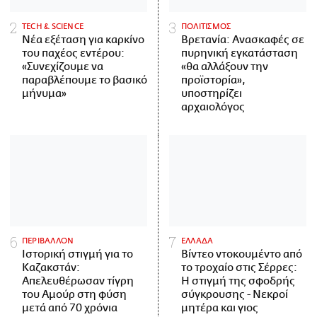
ΤECH & SCIENCE
ΠΟΛΙΤΙΣΜΟΣ
Νέα εξέταση για καρκίνο
Βρετανία: Ανασκαφές σε
του παχέος εντέρου:
πυρηνική εγκατάσταση
«Συνεχίζουμε να
«θα αλλάξουν την
παραβλέπουμε το βασικό
προϊστορία»,
μήνυμα»
υποστηρίζει
αρχαιολόγος
ΠΕΡΙΒΑΛΛΟΝ
ΕΛΛΑΔΑ
Ιστορική στιγμή για το
Βίντεο ντοκουμέντο από
Καζακστάν:
το τροχαίο στις Σέρρες:
Απελευθέρωσαν τίγρη
Η στιγμή της σφοδρής
του Αμούρ στη φύση
σύγκρουσης - Νεκροί
μετά από 70 χρόνια
μητέρα και γιος