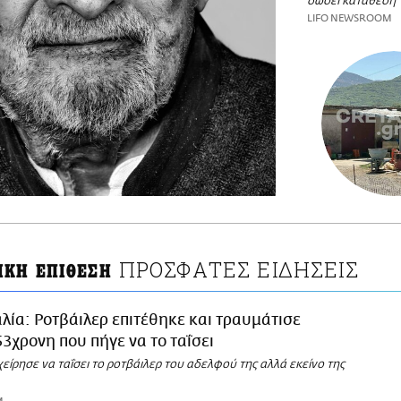
δώσει κατάθεση
LIFO NEWSROOM
ΠΡΟΣΦΑΤΕΣ ΕΙΔΗΣΕΙΣ
ΙΚΗ ΕΠΙΘΕΣΗ
αλία: Ροτβάιλερ επιτέθηκε και τραυμάτισε
3χρονη που πήγε να το ταΐσει
είρησε να ταΐσει το ροτβάιλερ του αδελφού της αλλά εκείνο της