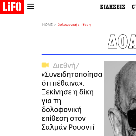
ΕΙΔΗΣΕΙΣ
C
LIFO SHOP
Ελλάδα
Ο
Διεθνή
Μ
NEWSLETTER
HOME
δολοφονική επίθεση
Πολιτική
Θ
ΜΙΚΡΟΠΡΑΓΜΑΤΑ
ΔΟ
Οικονομία
Ει
THE GOOD LIFO
Πολιτισμός
Βι
LIFOLAND
Αθλητισμός
Αρ
CITY GUIDE
& 
Περιβάλλον
Διεθνή
D
ΑΜΠΑ
TV & Media
Φ
«Συνειδητοποίησα
PRINT
Tech &
Science
ότι πέθαινα»:
European Lifo
Ξεκίνησε η δίκη
για τη
δολοφονική
επίθεση στον
Σαλμάν Ρουσντί