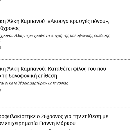
M
ίκη Άλκη Καμπανού: «Άκουγα κραυγές πόνου»,
20χρονος
9χρονου Άλκη περιέγραψε τη στιγμή της δολοφονικής επίθεσης
ε
M
κη Άλκη Καμπανού: Καταθέτει φίλος του που
 τη δολοφονική επίθεση
ι οι καταθέσεις μαρτύρων κατηγορίας
M
οφυλακίστηκε ο 26χρονος για την επίθεση με
ον επιχειρηματία Γιάννη Μάρκου