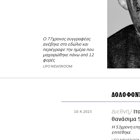
Ο 77χρονος συγγραφέας
ανέβηκε στο εδώλιο και
περιέγραψε την ημέρα που
μαχαιρώθηκε πάνω από 12
φορές
LIFO NEWSROOM
ΔΟΛΟΦΟΝ
Διεθνή
Ιτ
10.4.2023
θανάσιμα 5
Η 53χρονη επιχ
επιτέθηκε