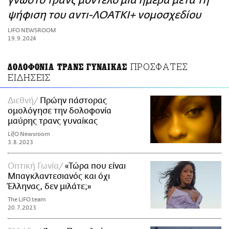
γνωστό τρανς μοντέλο μια ημέρα μετά τη
ΑΜΠΑ
ψήφιση του αντι-ΛΟΑΤΚΙ+ νομοσχεδίου
PRINT
LIFO NEWSROOM
19.9.2024
ΠΡΟΣΦΑΤΕΣ
ΔΟΛΟΦΟΝΙΑ ΤΡΑΝΣ ΓΥΝΑΙΚΑΣ
ΕΙΔΗΣΕΙΣ
Διεθνή
Πρώην πάστορας
ομολόγησε την δολοφονία
μαύρης τρανς γυναίκας
LifO Newsroom
3.8.2023
Οπτική Γωνία
«Τώρα που είναι
Μπαγκλαντεσιανός και όχι
Έλληνας, δεν μιλάτε;»
The LiFO team
20.7.2023