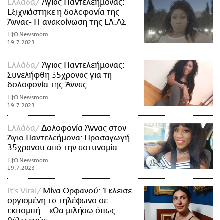
Ελλάδα
Άγιος Παντελεήμονας:
Εξιχνιάστηκε η δολοφονία της
Άννας- Η ανακοίνωση της ΕΛ.ΑΣ
LifO Newsroom
19.7.2023
Ελλάδα
Άγιος Παντελεήμονας:
Συνελήφθη 35χρονος για τη
δολοφονία της Άννας
LifO Newsroom
19.7.2023
Ελλάδα
Δολοφονία Άννας στον
Άγιο Παντελεήμονα: Προσαγωγή
35χρονου από την αστυνομία
LifO Newsroom
19.7.2023
It's Viral
Μίνα Ορφανού: Έκλεισε
οργισμένη το τηλέφωνο σε
εκπομπή – «Θα μιλήσω όπως