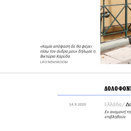
«Καμία απόφαση δε θα φέρει
πίσω τον άνδρα μου» δήλωσε η
Βικτώρια Καρύδα
LIFO NEWSROOM
ΔΟΛΟΦΟΝ
Ελλάδα
Δ
14.9.2020
Εν αναμονή της
επιβληθούν