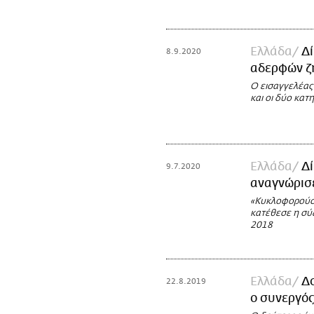
Ελλάδα
Δ
8.9.2020
αδερφών ζ
Ο εισαγγελέας 
και οι δύο κατ
Ελλάδα
Δί
9.7.2020
αναγνώρισε
«Κυκλοφορούσα
κατέθεσε η σύ
2018
Ελλάδα
Δ
22.8.2019
ο συνεργός