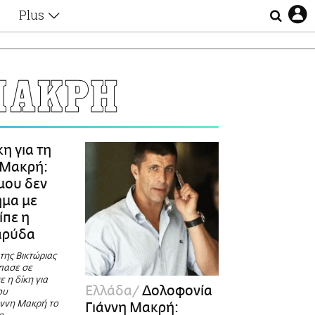
Plus
Θέματα
Συνεντεύξεις
Videos
ΜΑΚΡΗ
τα
Αφιερώματα
Ζώδια
Εξομολογήσεις
Blogs
η
η για τη
Οι Αθηναίοι
 Μακρή:
Απώλειες
μου δεν
Lgbtqi+
ημα με
Επιλογές
ίπε η
αρύδα
της Βικτώριας
πασε σε
ε η δίκη για
Ελλάδα
Δολοφονία
ου
άννη Μακρή το
Γιάννη Μακρή: