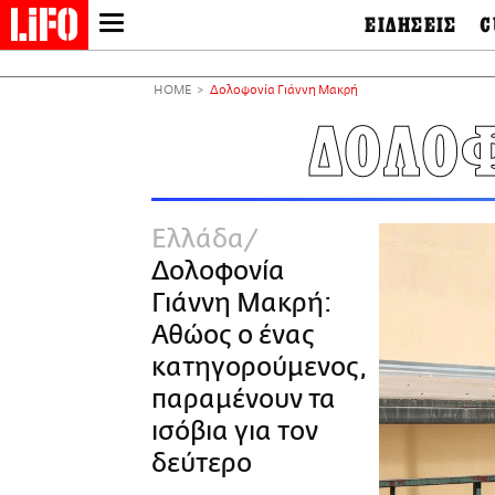
ΕΙΔΗΣΕΙΣ
C
LIFO SHOP
Ελλάδα
Ο
Διεθνή
Μ
NEWSLETTER
HOME
Δολοφονία Γιάννη Μακρή
Πολιτική
Θ
ΜΙΚΡΟΠΡΑΓΜΑΤΑ
ΔΟΛΟ
Οικονομία
Ει
THE GOOD LIFO
Πολιτισμός
Βι
LIFOLAND
Αθλητισμός
Αρ
CITY GUIDE
& 
Περιβάλλον
Ελλάδα
D
ΑΜΠΑ
TV & Media
Φ
Δολοφονία
PRINT
Tech &
Science
Γιάννη Μακρή:
European Lifo
Αθώος ο ένας
κατηγορούμενος,
παραμένουν τα
ισόβια για τον
δεύτερο