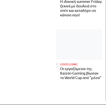
Η ιδανική summer Friday
ξεκινά με δουλειά στο
σπίτι και καταλήγει σε
κάποιο νησί
GOOD LIVING
Οι εργαζόμενοι της
Kaizen Gaming βίωσαν
το World Cup από "μέσα"