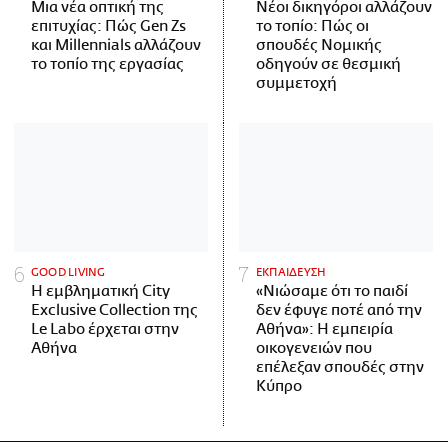
Μια νέα οπτική της
Νέοι δικηγόροι αλλάζουν
επιτυχίας: Πώς Gen Zs
το τοπίο: Πώς οι
και Millennials αλλάζουν
σπουδές Νομικής
το τοπίο της εργασίας
οδηγούν σε θεσμική
συμμετοχή
GOOD LIVING
ΕΚΠΑΙΔΕΥΣΗ
Η εμβληματική City
«Νιώσαμε ότι το παιδί
Exclusive Collection της
δεν έφυγε ποτέ από την
Le Labo έρχεται στην
Αθήνα»: Η εμπειρία
Αθήνα
οικογενειών που
επέλεξαν σπουδές στην
Κύπρο