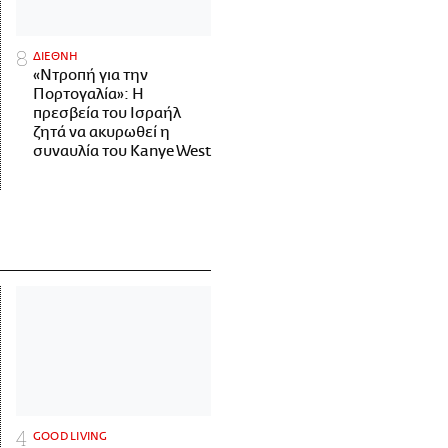
ΔΙΕΘΝΗ
«Ντροπή για την
Πορτογαλία»: Η
πρεσβεία του Ισραήλ
ζητά να ακυρωθεί η
συναυλία του Kanye West
GOOD LIVING