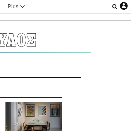
Plus
Θέματα
Συνεντεύξεις
Videos
ΥΛΟΣ
τα
Αφιερώματα
Ζώδια
Εξομολογήσεις
Blogs
η
Οι Αθηναίοι
Απώλειες
Lgbtqi+
Επιλογές