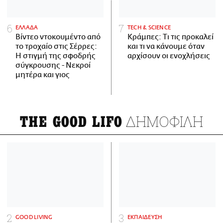
ΕΛΛΑΔΑ
ΤECH & SCIENCE
Βίντεο ντοκουμέντο από
Κράμπες: Τι τις προκαλεί
το τροχαίο στις Σέρρες:
και τι να κάνουμε όταν
Η στιγμή της σφοδρής
αρχίσουν οι ενοχλήσεις
σύγκρουσης - Νεκροί
μητέρα και γιος
ΔΗΜΟΦΙΛΗ
THE GOOD LIFO
GOOD LIVING
ΕΚΠΑΙΔΕΥΣΗ