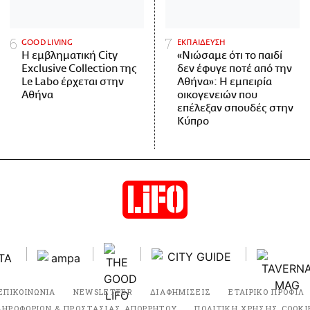
GOOD LIVING
ΕΚΠΑΙΔΕΥΣΗ
Η εμβληματική City
«Νιώσαμε ότι το παιδί
Exclusive Collection της
δεν έφυγε ποτέ από την
Le Labo έρχεται στην
Αθήνα»: Η εμπειρία
Αθήνα
οικογενειών που
επέλεξαν σπουδές στην
Κύπρο
ΕΠΙΚΟΙΝΩΝΙΑ
NEWSLETTER
ΔΙΑΦΗΜΙΣΕΙΣ
ΕΤΑΙΡΙΚΟ ΠΡΟΦΙΛ
ΛΗΡΟΦΟΡΙΩΝ & ΠΡΟΣΤΑΣΙΑΣ ΑΠΟΡΡΗΤΟΥ
ΠΟΛΙΤΙΚΗ ΧΡΗΣΗΣ COOKI