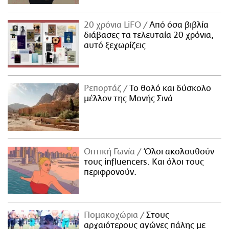
20 χρόνια LiFO
Από όσα βιβλία
διάβασες τα τελευταία 20 χρόνια,
αυτό ξεχωρίζεις
Ρεπορτάζ
Το θολό και δύσκολο
μέλλον της Μονής Σινά
Οπτική Γωνία
Όλοι ακολουθούν
τους influencers. Και όλοι τους
περιφρονούν.
Πομακοχώρια
Στους
αρχαιότερους αγώνες πάλης με