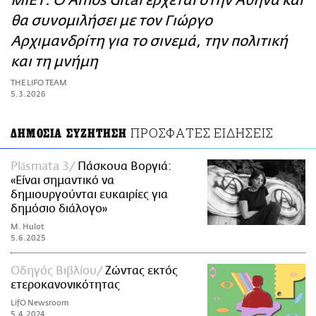
ΜΙΕΤ: Ο Amos Gitai έρχεται στην Αθήνα και
ΑΜΠΑ
θα συνομιλήσει με τον Γιώργο
PRINT
Αρχιμανδρίτη για το σινεμά, την πολιτική
και τη μνήμη
THE LIFO TEAM
5.3.2026
ΠΡΟΣΦΑΤΕΣ ΕΙΔΗΣΕΙΣ
ΔΗΜΟΣΙΑ ΣΥΖΗΤΗΣΗ
Plāsmata 3
Πάσκουα Βοργιά:
«Eίναι σημαντικό να
δημιουργούνται ευκαιρίες για
δημόσιο διάλογο»
M. Hulot
5.6.2025
Οδηγός Βιβλίου
Ζώντας εκτός
ετεροκανονικότητας
LifO Newsroom
5.4.2024