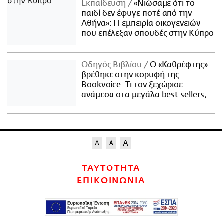
Εκπαίδευση
«Νιώσαμε ότι το
παιδί δεν έφυγε ποτέ από την
Αθήνα»: Η εμπειρία οικογενειών
που επέλεξαν σπουδές στην Κύπρο
Οδηγός Βιβλίου
Ο «Καθρέφτης»
βρέθηκε στην κορυφή της
Bookvoice. Τι τον ξεχώρισε
ανάμεσα στα μεγάλα best sellers;
ΤΑΥΤΟΤΗΤΑ
ΕΠΙΚΟΙΝΩΝΙΑ