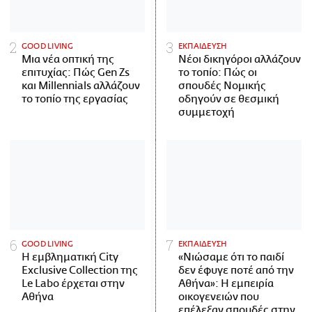
GOOD LIVING
ΕΚΠΑΙΔΕΥΣΗ
Μια νέα οπτική της
Νέοι δικηγόροι αλλάζουν
επιτυχίας: Πώς Gen Zs
το τοπίο: Πώς οι
και Millennials αλλάζουν
σπουδές Νομικής
το τοπίο της εργασίας
οδηγούν σε θεσμική
συμμετοχή
GOOD LIVING
ΕΚΠΑΙΔΕΥΣΗ
Η εμβληματική City
«Νιώσαμε ότι το παιδί
Exclusive Collection της
δεν έφυγε ποτέ από την
Le Labo έρχεται στην
Αθήνα»: Η εμπειρία
Αθήνα
οικογενειών που
επέλεξαν σπουδές στην