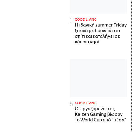
GOOD LIVING
Η ιδανική summer Friday
ξεκινά με δουλειά στο
σπίτι και καταλήγει σε
κάποιο νησί
GOOD LIVING
Οι εργαζόμενοι της
Kaizen Gaming βίωσαν
το World Cup από "μέσα"