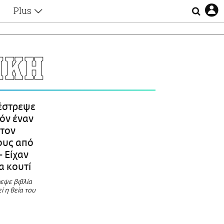
Plus
Θέματα
Συνεντεύξεις
Videos
ΗΚΗ
τα
Αφιερώματα
Ζώδια
Εξομολογήσεις
Blogs
η
έστρεψε
Οι Αθηναίοι
δόν έναν
Απώλειες
 τον
Lgbtqi+
ους από
Επιλογές
 Είχαν
να κουτί
εψε βιβλία
ί η θεία του