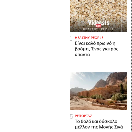
HEALTHY PEOPLE
Είναι καλό πρωινό η
βρόμη; Ένας γιατρός
απαντά
ΡΕΠΟΡΤΑΖ
Το θολό και δύσκολο
μέλλον της Μονής Σινά