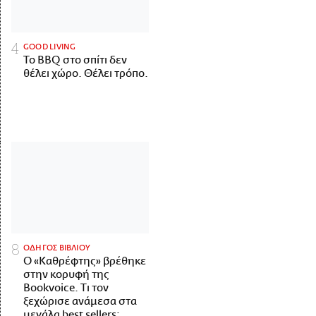
GOOD LIVING
Το BBQ στο σπίτι δεν
θέλει χώρο. Θέλει τρόπο.
ΟΔΗΓΟΣ ΒΙΒΛΙΟΥ
Ο «Καθρέφτης» βρέθηκε
στην κορυφή της
Bookvoice. Τι τον
ξεχώρισε ανάμεσα στα
μεγάλα best sellers;