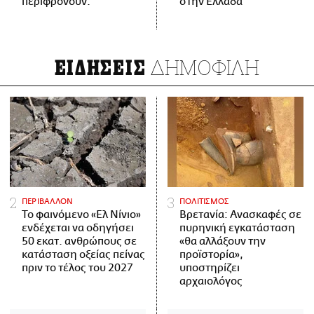
περιφρονούν.
στην Ελλάδα
ΔΗΜΟΦΙΛΗ
ΕΙΔΗΣΕΙΣ
ΠΕΡΙΒΑΛΛΟΝ
ΠΟΛΙΤΙΣΜΟΣ
Το φαινόμενο «Ελ Νίνιο»
Βρετανία: Ανασκαφές σε
ενδέχεται να οδηγήσει
πυρηνική εγκατάσταση
50 εκατ. ανθρώπους σε
«θα αλλάξουν την
κατάσταση οξείας πείνας
προϊστορία»,
πριν το τέλος του 2027
υποστηρίζει
αρχαιολόγος