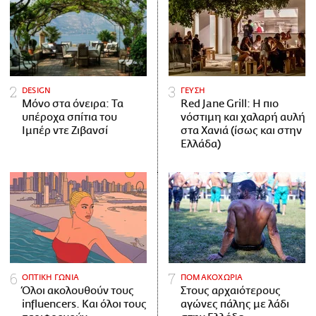
DESIGN
ΓΕΥΣΗ
Μόνο στα όνειρα: Τα
Red Jane Grill: Η πιο
υπέροχα σπίτια του
νόστιμη και χαλαρή αυλή
Ιμπέρ ντε Ζιβανσί
στα Χανιά (ίσως και στην
Ελλάδα)
ΟΠΤΙΚΗ ΓΩΝΙΑ
ΠΟΜΑΚΟΧΩΡΙΑ
Όλοι ακολουθούν τους
Στους αρχαιότερους
influencers. Και όλοι τους
αγώνες πάλης με λάδι