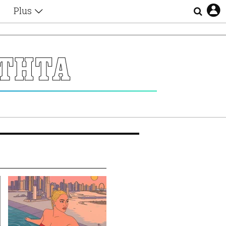
Plus
Θέματα
Συνεντεύξεις
Videos
ΟΤΗΤΑ
τα
Αφιερώματα
Ζώδια
Εξομολογήσεις
Blogs
η
Οι Αθηναίοι
Απώλειες
Lgbtqi+
Επιλογές