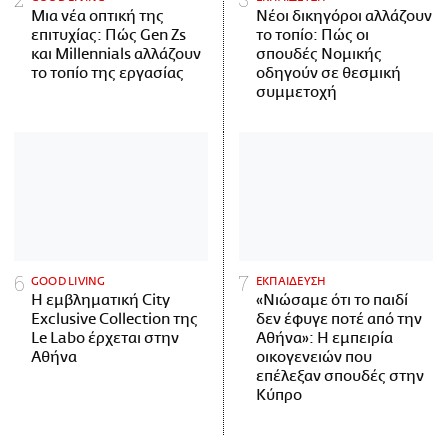
Μια νέα οπτική της
Νέοι δικηγόροι αλλάζουν
επιτυχίας: Πώς Gen Zs
το τοπίο: Πώς οι
και Millennials αλλάζουν
σπουδές Νομικής
το τοπίο της εργασίας
οδηγούν σε θεσμική
συμμετοχή
GOOD LIVING
ΕΚΠΑΙΔΕΥΣΗ
Η εμβληματική City
«Νιώσαμε ότι το παιδί
Exclusive Collection της
δεν έφυγε ποτέ από την
Le Labo έρχεται στην
Αθήνα»: Η εμπειρία
Αθήνα
οικογενειών που
επέλεξαν σπουδές στην
Κύπρο