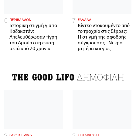
ΠΕΡΙΒΑΛΛΟΝ
ΕΛΛΑΔΑ
Ιστορική στιγμή για το
Βίντεο ντοκουμέντο από
Καζακστάν:
το τροχαίο στις Σέρρες:
Απελευθέρωσαν τίγρη
Η στιγμή της σφοδρής
του Αμούρ στη φύση
σύγκρουσης - Νεκροί
μετά από 70 χρόνια
μητέρα και γιος
ΔΗΜΟΦΙΛΗ
THE GOOD LIFO
GOOD LIVING
ΕΚΠΑΙΔΕΥΣΗ