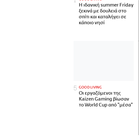
Η ιδανική summer Friday
ξεκινά με δουλειά στο
σπίτι και καταλήγει σε
κάποιο νησί
GOOD LIVING
Οι εργαζόμενοι της
Kaizen Gaming βίωσαν
το World Cup από "μέσα"