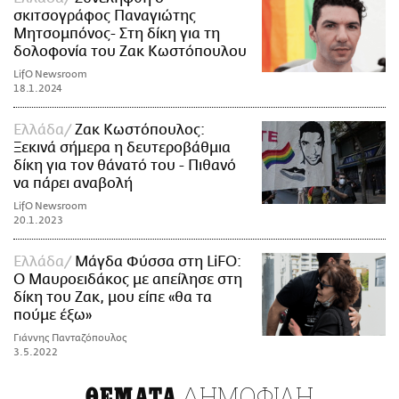
σκιτσογράφος Παναγιώτης
Μητσομπόνος- Στη δίκη για τη
δολοφονία του Ζακ Κωστόπουλου
LifO Newsroom
18.1.2024
Ελλάδα
Ζακ Κωστόπουλος:
Ξεκινά σήμερα η δευτεροβάθμια
δίκη για τον θάνατό του - Πιθανό
να πάρει αναβολή
LifO Newsroom
20.1.2023
Ελλάδα
Μάγδα Φύσσα στη LiFO:
Ο Μαυροειδάκος με απείλησε στη
δίκη του Ζακ, μου είπε «θα τα
πούμε έξω»
Γιάννης Πανταζόπουλος
3.5.2022
ΔΗΜΟΦΙΛΗ
ΘΕΜΑΤΑ