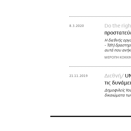
Do the righ
8.3.2020
προστατεύε
H διεθνής οργ
- Tdh) δραστηρ
αυτά που ανήκ
ΜΕΡΟΠΗ ΚΟΚΚΙ
Διεθνή
UN
21.11.2019
τις δυνάμε
Δημοφιλείς You
δικαιώματα τω