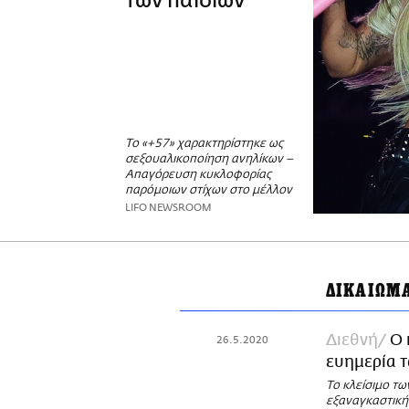
των παιδιών
Το «+57» χαρακτηρίστηκε ως
σεξουαλικοποίηση ανηλίκων –
Απαγόρευση κυκλοφορίας
παρόμοιων στίχων στο μέλλον
LIFO NEWSROOM
ΔΙΚΑΙΩΜ
Διεθνή
Ο 
26.5.2020
ευημερία τ
Το κλείσιμο τω
εξαναγκαστική 