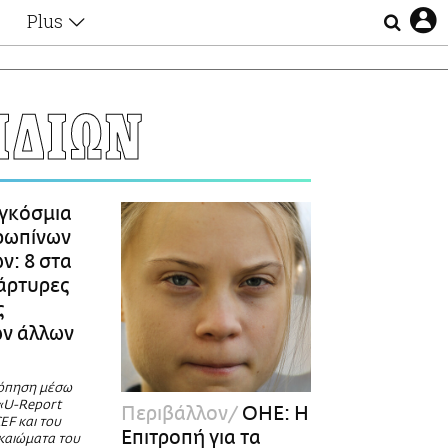
Plus
Θέματα
Συνεντεύξεις
Videos
ΙΔΙΩΝ
τα
Αφιερώματα
Ζώδια
Εξομολογήσεις
Blogs
η
γκόσμια
Οι Αθηναίοι
ρωπίνων
Απώλειες
ν: 8 στα
Lgbtqi+
μάρτυρες
Επιλογές
ς
ων άλλων
κόπηση μέσω
«U-Report
Περιβάλλον
ΟΗΕ: H
EF και του
Επιτροπή για τα
ικαιώματα του