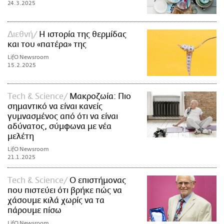
24.3.2025
Διεθνή
Η ιστορία της θερμίδας
και του «πατέρα» της
LifO Newsroom
15.2.2025
Τech & Science
Μακροζωία: Πιο
σημαντικό να είναι κανείς
γυμνασμένος από ότι να είναι
αδύνατος, σύμφωνα με νέα
μελέτη
LifO Newsroom
21.1.2025
Τech & Science
Ο επιστήμονας
που πιστεύει ότι βρήκε πώς να
χάσουμε κιλά χωρίς να τα
πάρουμε πίσω
LifO Newsroom