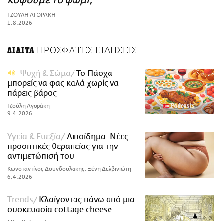
κόψουμε το ψωμί;
ΑΜΠΑ
ΤΖΟΥΛΗ ΑΓΟΡΑΚΗ
PRINT
1.8.2026
ΠΡΟΣΦΑΤΕΣ ΕΙΔΗΣΕΙΣ
ΔΙΑΙΤΑ
Ψυχή & Σώμα
Το Πάσχα
μπορείς να φας καλά χωρίς να
πάρεις βάρος
Τζούλη Αγοράκη
9.4.2026
Υγεία & Ευεξία
Λιποίδημα: Νέες
προοπτικές θεραπείας για την
αντιμετώπισή του
Κωνσταντίνος Δουνδουλάκης, Ξένη Δελβινιώτη
6.4.2026
Τrends
Κλαίγοντας πάνω από μια
συσκευασία cottage cheese