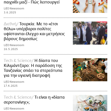
παιχνίδι μαζί - Πώς λειτουργεί
LifO Newsroom
3.6.2025
Διεθνή
Τουρκία: Με το «έτσι
θέλω» υπέρβαροι πολίτες
υφίστανται έλεγχο και μετρήσεις
βάρους δημοσίως
LifO Newsroom
16.5.2025
Τech & Science
Η δίαιτα του
Κιλιμάντζαρο: Η παράδοση της
Τανζανίας σπάει τα στερεότυπα
για την υγιεινή διατροφή
LifO Newsroom
17.4.2025
Τech & Science
Τι είναι η «δίαιτα
σεροτονίνης»;
LifO Newsroom