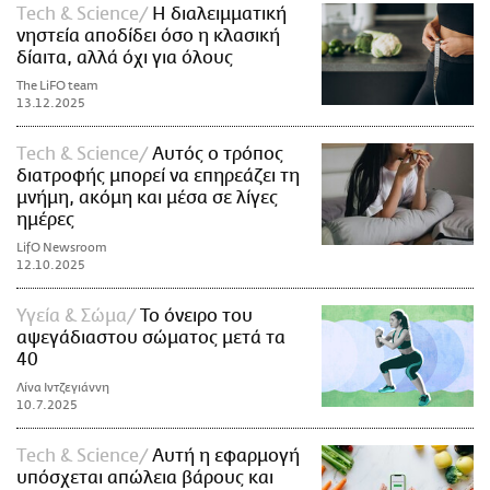
Τech & Science
Η διαλειμματική
νηστεία αποδίδει όσο η κλασική
δίαιτα, αλλά όχι για όλους
The LiFO team
13.12.2025
Τech & Science
Αυτός ο τρόπος
διατροφής μπορεί να επηρεάζει τη
μνήμη, ακόμη και μέσα σε λίγες
ημέρες
LifO Newsroom
12.10.2025
Υγεία & Σώμα
Το όνειρο του
αψεγάδιαστου σώματος μετά τα
40
Λίνα Ιντζεγιάννη
10.7.2025
Τech & Science
Αυτή η εφαρμογή
υπόσχεται απώλεια βάρους και