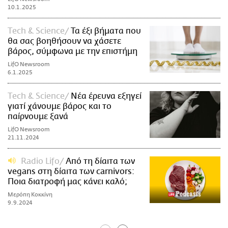
10.1.2025
Τech & Science
Τα έξι βήματα που
θα σας βοηθήσουν να χάσετε
βάρος, σύμφωνα με την επιστήμη
LifO Newsroom
6.1.2025
Τech & Science
Νέα έρευνα εξηγεί
γιατί χάνουμε βάρος και το
παίρνουμε ξανά
LifO Newsroom
21.11.2024
Radio Lifo
Από τη δίαιτα των
vegans στη δίαιτα των carnivors:
Ποια διατροφή μας κάνει καλό;
Μερόπη Κοκκίνη
9.9.2024