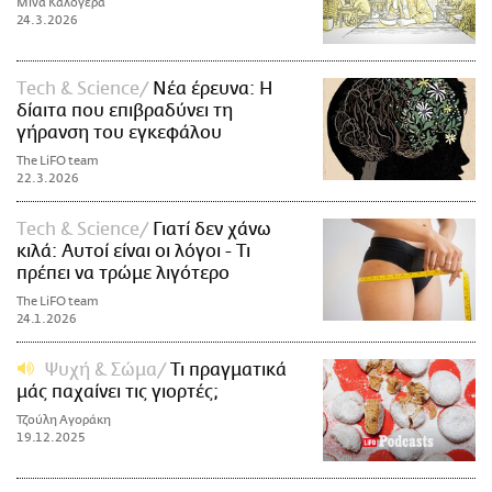
Μίνα Καλογερά
24.3.2026
Τech & Science
Νέα έρευνα: Η
δίαιτα που επιβραδύνει τη
γήρανση του εγκεφάλου
The LiFO team
22.3.2026
Τech & Science
Γιατί δεν χάνω
κιλά: Αυτοί είναι οι λόγοι - Τι
πρέπει να τρώμε λιγότερο
The LiFO team
24.1.2026
Ψυχή & Σώμα
Τι πραγματικά
μάς παχαίνει τις γιορτές;
Τζούλη Αγοράκη
19.12.2025