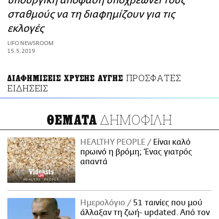
υπουργική απόφαση υποχρεώνει τους
ΑΜΠΑ
σταθμούς να τη διαφημίζουν για τις
PRINT
εκλογές
LIFO NEWSROOM
15.5.2019
ΠΡΟΣΦΑΤΕΣ
ΔΙΑΦΗΜΙΣΕΙΣ ΧΡΥΣΗΣ ΑΥΓΗΣ
ΕΙΔΗΣΕΙΣ
ΔΗΜΟΦΙΛΗ
ΘΕΜΑΤΑ
HEALTHY PEOPLE
Είναι καλό
πρωινό η βρόμη; Ένας γιατρός
απαντά
Ημερολόγιο
51 ταινίες που μού
άλλαξαν τη ζωή- updated. Aπό τον