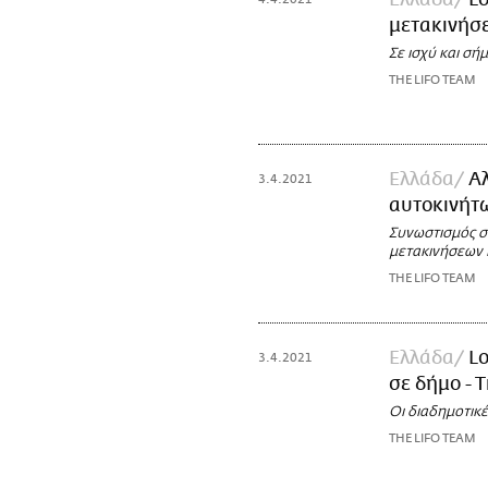
Ελλάδα
Lo
μετακινήσε
Σε ισχύ και σή
THE LIFO TEAM
Ελλάδα
Αλ
3.4.2021
αυτοκινήτω
Συνωστισμός σ
μετακινήσεων 
THE LIFO TEAM
Ελλάδα
Lo
3.4.2021
σε δήμο - 
Οι διαδημοτικ
THE LIFO TEAM