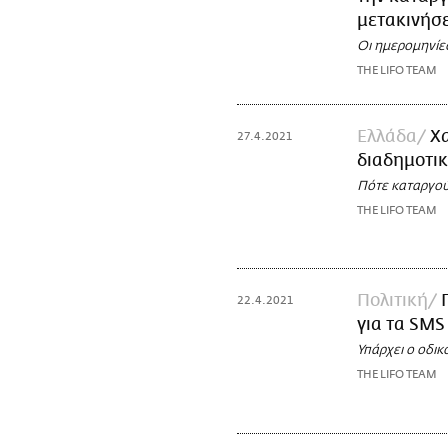
μετακινήσε
Οι ημερομηνίες
THE LIFO TEAM
Ελλάδα
Χ
27.4.2021
διαδημοτικ
Πότε καταργού
THE LIFO TEAM
Πολιτική
22.4.2021
για τα SMS
Υπάρχει ο οδικ
THE LIFO TEAM