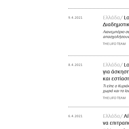
Ελλάδα
Lo
9.4.2021
Διαδημοτικ
Λιανεμπόριο σε
απασχολήσουν 
THE LIFO TEAM
Ελλάδα
Lo
8.4.2021
για άσκηση
και εστίασ
Τι είπε ο Κυρι
χωριό και το l
THE LIFO TEAM
Ελλάδα
Αί
6.4.2021
να επιτραπ