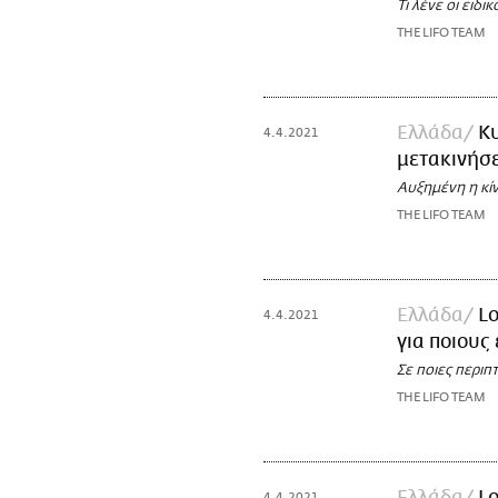
Τι λένε οι ειδικ
THE LIFO TEAM
Ελλάδα
Κυ
4.4.2021
μετακινήσε
Αυξημένη η κί
THE LIFO TEAM
Ελλάδα
Lo
4.4.2021
για ποιους
Σε ποιες περιπ
THE LIFO TEAM
4.4.2021