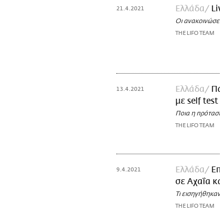
Ελλάδα
Li
21.4.2021
Οι ανακοινώσε
THE LIFO TEAM
Ελλάδα
Πά
13.4.2021
με self tes
Ποια η πρόταση
THE LIFO TEAM
Ελλάδα
Επ
9.4.2021
σε Αχαΐα κ
Τι εισηγήθηκαν
THE LIFO TEAM