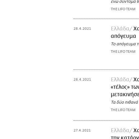
ενώ σύντομα θ
THE LIFO TEAM
Ελλάδα
Χ
28.4.2021
απόγευμα
Το απόγευμα τ
THE LIFO TEAM
Ελλάδα
Χ
28.4.2021
«τέλος» τω
μετακινήσ
Τα δύο πιθανά
THE LIFO TEAM
Ελλάδα
Χα
27.4.2021
την κατάργ