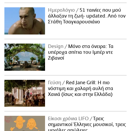
Ημερολόγιο
51 ταινίες που μού
άλλαξαν τη ζωή- updated. Aπό τον
Στάθη Τσαγκαρουσιάνο
Design
Μόνο στα όνειρα: Τα
υπέροχα σπίτια του Ιμπέρ ντε
Ζιβανσί
Γεύση
Red Jane Grill: Η πιο
νόστιμη και χαλαρή αυλή στα
Χανιά (ίσως και στην Ελλάδα)
Είκοσι χρόνια LIFO
Tρεις
σημαντικοί Έλληνες μουσικοί, τρεις
μεγάλες απώλειες