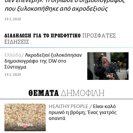
δεν επενέβη»: Τι δήλωσε ο δημοσιογράφος
ΑΜΠΑ
που ξυλοκοπήθηκε από ακροδεξιούς
PRINT
19.1.2020
ΠΡΟΣΦΑΤΕΣ
ΔΙΑΔΗΛΩΣΗ ΓΙΑ ΤΟ ΠΡΟΣΦΥΓΙΚΟ
ΕΙΔΗΣΕΙΣ
Ελλάδα
Ακροδεξιοί ξυλοκόπησαν
δημοσιογράφο της DW στο
Σύνταγμα
19.1.2020
ΔΗΜΟΦΙΛΗ
ΘΕΜΑΤΑ
HEALTHY PEOPLE
Είναι καλό
πρωινό η βρόμη; Ένας γιατρός
απαντά