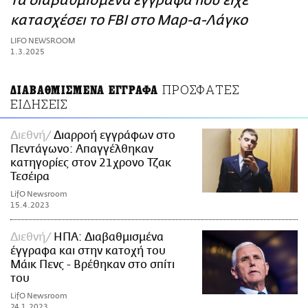
τα διαβαθμισμένα έγγραφα που είχε
ΑΜΠΑ
κατασχέσει το FBI στο Μαρ-α-Λάγκο
PRINT
LIFO NEWSROOM
1.3.2025
ΠΡΟΣΦΑΤΕΣ
ΔΙΑΒΑΘΜΙΣΜΕΝΑ ΕΓΓΡΑΦΑ
ΕΙΔΗΣΕΙΣ
Διεθνή
Διαρροή εγγράφων στο
Πεντάγωνο: Απαγγέλθηκαν
κατηγορίες στον 21χρονο Τζακ
Τεσέιρα
LifO Newsroom
15.4.2023
Διεθνή
ΗΠΑ: Διαβαθμισμένα
έγγραφα και στην κατοχή του
Μάικ Πενς - Βρέθηκαν στο σπίτι
του
LifO Newsroom
24.1.2023