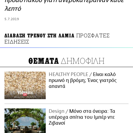
προαστιακού γιατί ανεβοκατέβαιναν κάθε
ΑΜΠΑ
λεπτό
PRINT
5.7.2019
ΠΡΟΣΦΑΤΕΣ
ΔΙΑΒΑΣΗ ΤΡΕΝΟΥ ΣΤΗ ΛΑΜΙΑ
ΕΙΔΗΣΕΙΣ
ΔΗΜΟΦΙΛΗ
ΘΕΜΑΤΑ
HEALTHY PEOPLE
Είναι καλό
πρωινό η βρόμη; Ένας γιατρός
απαντά
Design
Μόνο στα όνειρα: Τα
υπέροχα σπίτια του Ιμπέρ ντε
Ζιβανσί